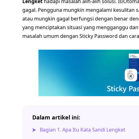
Lengket
hadapi masalah alih-alih solusi. IsiOtom
gagal. Pengguna mungkin mengalami kesulitan 
atau mungkin gagal berfungsi dengan benar den
yang menciptakan situasi yang mengganggu dan b
masalah umum dengan Sticky Password dan cara
Dalam artikel ini:
Bagian 1. Apa Itu Kata Sandi Lengket