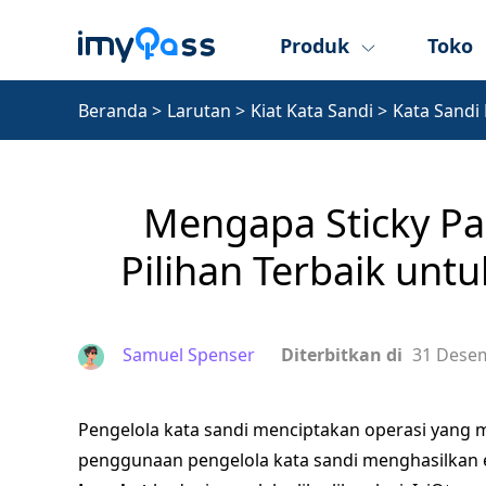
Produk
Toko
Beranda
>
Larutan
>
Kiat Kata Sandi
>
Kata Sandi
Mengapa Sticky Pa
Pilihan Terbaik unt
Samuel Spenser
Diterbitkan di
31 Dese
Pengelola kata sandi menciptakan operasi yang
penggunaan pengelola kata sandi menghasilkan 