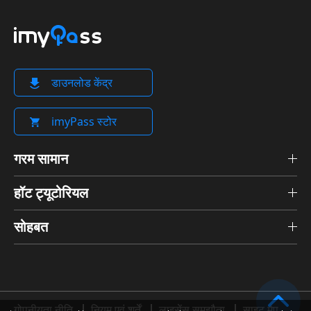
डाउनलोड केंद्र
imyPass स्टोर
गरम सामान
हॉट ट्यूटोरियल
सोहबत
गोपनीयता नीति
नियम एवं शर्तें
लाइसेंस समझौता
साइट मैप