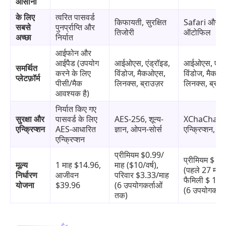
आसानी
के लिए
त्वरित पासवर्ड
किफायती, सुरक्षित
Safari और i
सबसे
पुनर्प्राप्ति और
तिजोरी
ऑटोफिल
अच्छा
निर्यात
आईफोन और
आईपैड (उपयोग
आईओएस, एंड्रॉइड,
आईओएस, एंड्र
समर्थित
करने के लिए
विंडोज, मैकओएस,
विंडोज, मैकओ
प्लेटफ़ॉर्म
पीसी/मैक
लिनक्स, ब्राउज़र
लिनक्स, ब्राउ
आवश्यक है)
निर्यात किए गए
सुरक्षा और
पासवर्ड के लिए
AES-256, शून्य-
XChaCha2
एन्क्रिप्शन
AES-आधारित
ज्ञान, ओपन-सोर्स
एन्क्रिप्शन, शून
एन्क्रिप्शन
प्रीमियम $0.99/
प्रीमियम $ 0.
मूल्य
1 माह $14.96,
माह ($10/वर्ष),
(पहले 27 महीने
निर्धारण
आजीवन
परिवार $3.33/माह
फैमिली $ 1.8
योजना
$39.96
(6 उपयोगकर्ताओं
(6 उपयोगकर्त
तक)