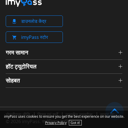
डाउनलोड केंद्र
imyPass स्टोर
गरम सामान
हॉट ट्यूटोरियल
सोहबत
गोपनीयता नीति
नियम एवं शर्तें
लाइसेंस समझौता
साइट मैप
imyPass uses cookies to ensure you get the best experience on our website.
© 2026 imyPass. सर्वाधिकार सुरक्षित।
Privacy Policy
Got it!