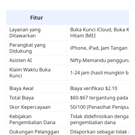
Fitur
Layanan yang
Buka Kunci iCloud, Buka Ku
Ditawarkan
Hitam IMEI
Perangkat yang
iPhone, iPad, Jam Tangan Ap
Didukung
Asisten AI
Nifty-Memandu pengguna me
Klaim Waktu Buka
1-24 jam (hasil mungkin berv
Kunci
Biaya Awal
Biaya verifikasi $2.10
Total Biaya
$60-$67 tergantung pada pe
Skor Kepercayaan
50/100 (Penasihat Penipuan
Kebijakan
Tidak didefinisikan dengan
Pengembalian Dana
pengembalian dana
Dukungan Pelanggan
Dilaporkan sebagai tidak re