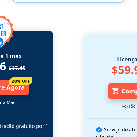
de 1 mês
Licença
96
$59.
$37.45
e Agora
Comp
ara Mac
Versão
lização gratuito por 1
Serviço de atu