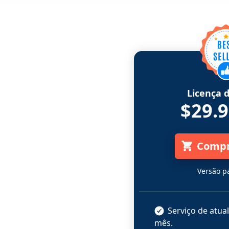
Licença 
$29.
Compr
Versão p
Serviço de atua
mês.