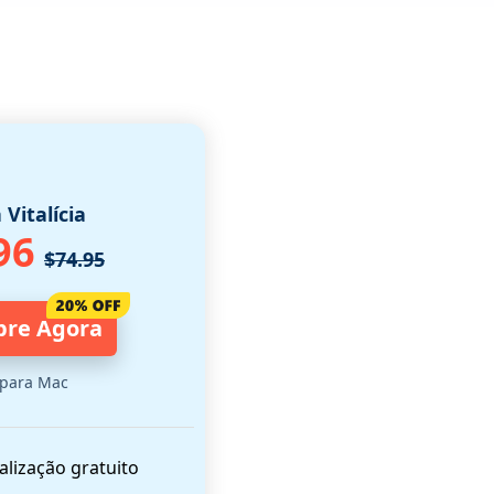
 Vitalícia
96
$74.95
re Agora
 para Mac
alização gratuito