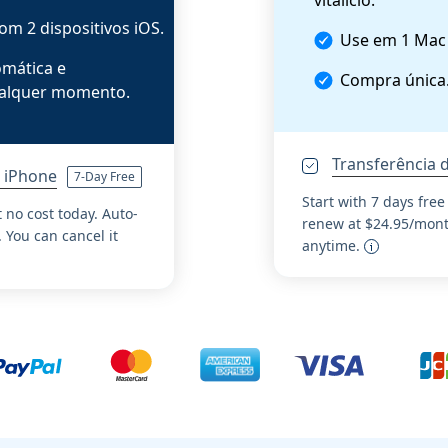
vitalício.
m 2 dispositivos iOS.
Use em 1 Mac 
mática e
Compra única
ualquer momento.
Transferência 
o iPhone
7-Day Free
Start with 7 days free
t no cost today. Auto-
renew at $24.95/month
 You can cancel it
anytime.