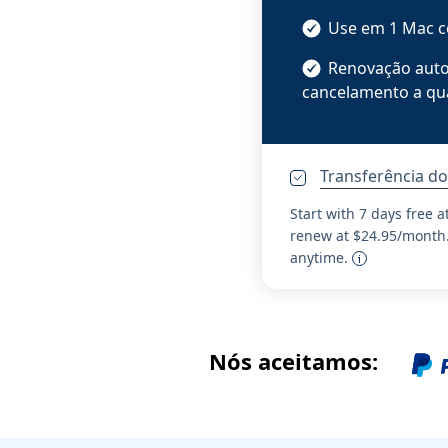
Use em 1 Mac co
Renovação auto
cancelamento a q
Transferência d
Start with 7 days free a
renew at $24.95/month.
anytime.
Nós aceitamos: