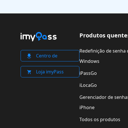
Produtos quente
Redefinição de senha 
Centro de
Windows
download
Loja imyPass
iPassGo
iLocaGo
Gerenciador de senha
iPhone
Todos os produtos