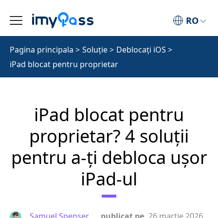
RO
Pagina principala
>
Soluţie
>
Deblocați iOS
>
iPad blocat pentru proprietar
iPad blocat pentru
proprietar? 4 soluții
pentru a‑ți debloca ușor
iPad‑ul
Samuel Spenser
publicat pe
26 martie 2026