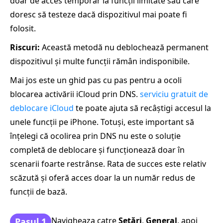
doar de acces temporar la funcții limitate sau care
doresc să testeze dacă dispozitivul mai poate fi
folosit.
Riscuri:
Această metodă nu deblochează permanent
dispozitivul și multe funcții rămân indisponibile.
Mai jos este un ghid pas cu pas pentru a ocoli
blocarea activării iCloud prin DNS.
serviciu gratuit de
deblocare iCloud
te poate ajuta să recâștigi accesul la
unele funcții pe iPhone. Totuși, este important să
înțelegi că ocolirea prin DNS nu este o soluție
completă de deblocare și funcționează doar în
scenarii foarte restrânse. Rata de succes este relativ
scăzută și oferă acces doar la un număr redus de
funcții de bază.
Navigheaza catre
Setări
,
General
, apoi
Pasul 1