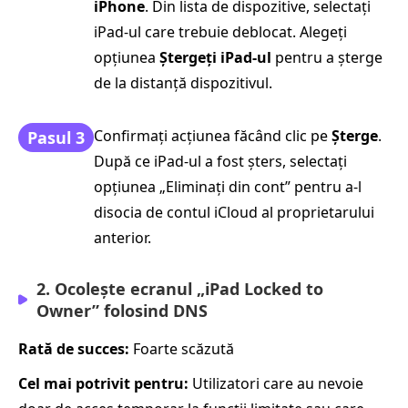
iPhone
. Din lista de dispozitive, selectați
iPad-ul care trebuie deblocat. Alegeți
opțiunea
Ștergeți iPad-ul
pentru a șterge
de la distanță dispozitivul.
Confirmați acțiunea făcând clic pe
Şterge
.
Pasul 3
După ce iPad-ul a fost șters, selectați
opțiunea „Eliminați din cont” pentru a-l
disocia de contul iCloud al proprietarului
anterior.
2. Ocolește ecranul „iPad Locked to
Owner” folosind DNS
Rată de succes:
Foarte scăzută
Cel mai potrivit pentru:
Utilizatori care au nevoie