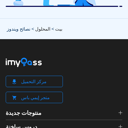
بيت
>
المحلول
> نصائح ويندوز
مركز التحميل
متجر إيمي باس
منتوجات جديدة
دروس ساخنة