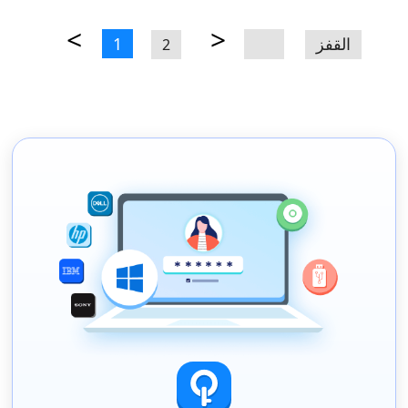
<
>
القفز
1
2