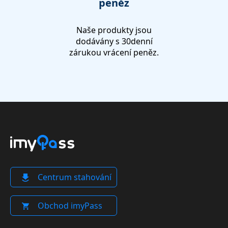
peněz
Naše produkty jsou
dodávány s 30denní
zárukou vrácení peněz.
Centrum stahování
Obchod imyPass