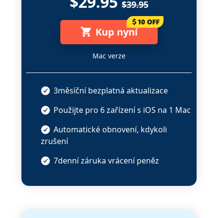
$29.95
$39.95
Kup nyní
Mac verze
3měsíční bezplatná aktualizace
Použijte pro
6 zařízení s iOS
na
1 Mac
Automatické obnovení, kdykoli
zrušení
7denní záruka vrácení peněz