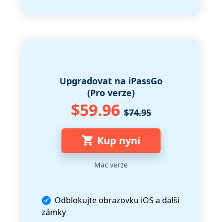
Upgradovat na iPassGo
(Pro verze)
$59.96
$74.95
Kup nyní
Mac verze
Odblokujte obrazovku iOS a další
zámky