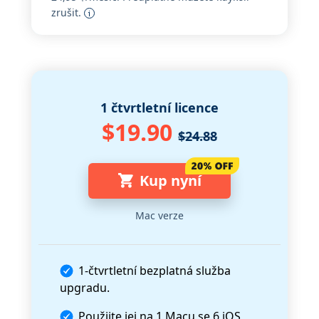
zrušit.
1 čtvrtletní licence
$19.90
$24.88
Kup nyní
Mac verze
1-čtvrtletní bezplatná služba
upgradu.
Použijte jej na 1 Macu se 6 iOS