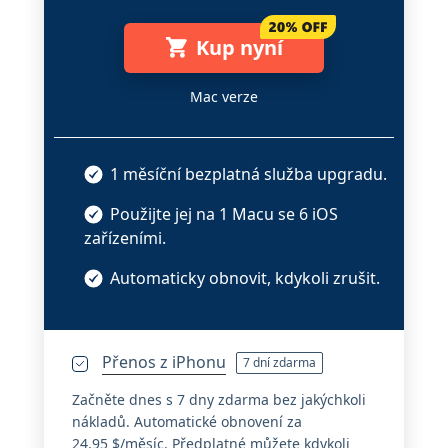
Kup nyní
Mac verze
1 měsíční bezplatná služba upgradu.
Použijte jej na 1 Macu se 6 iOS
zařízeními.
Automaticky obnovit, kdykoli zrušit.
Přenos z iPhonu
7 dní zdarma
Začněte dnes s 7 dny zdarma bez jakýchkoli
nákladů. Automatické obnovení za
24,95 $/měsíc. Předplatné můžete kdykoli