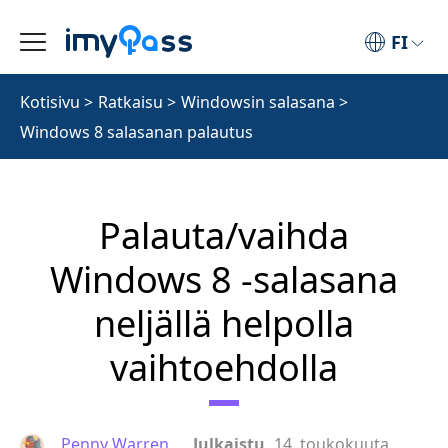
FI
Kotisivu
>
Ratkaisu
>
Windowsin salasana
>
Windows 8 salasanan palautus
Palauta/vaihda
Windows 8 -salasana
neljällä helpolla
vaihtoehdolla
Penny Warren
Julkaistu
14. toukokuuta