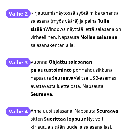
Kirjautumisnäytössä syötä mikä tahansa
Vaihe 2
salasana (myös väärä) ja paina
Tulla
sisään
Windows näyttää, että salasana on
virheellinen. Napsauta
Nollaa salasana
salasanakentän alla.
Vuonna
Ohjattu salasanan
Vaihe 3
palautustoiminto
ponnahdusikkuna,
napsauta
Seuraava
Valitse USB-asemasi
avattavasta luettelosta. Napsauta
Seuraava
.
Anna uusi salasana. Napsauta
Seuraava
,
Vaihe 4
sitten
Suorittaa loppuun
Nyt voit
kirjautua sisään uudella salasanallasi.