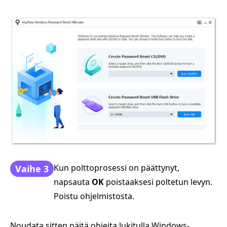
Kun polttoprosessi on päättynyt,
Vaihe 3
napsauta
OK
poistaaksesi poltetun levyn.
Poistu ohjelmistosta.
Noudata sitten näitä ohjeita lukitulla Windows-