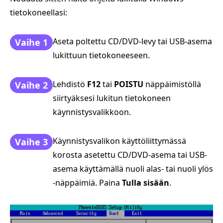
tietokoneellasi:
Aseta poltettu CD/DVD-levy tai USB-asema
Vaihe 1
lukittuun tietokoneeseen.
Lehdistö
F12
tai
POISTU
näppäimistöllä
Vaihe 2
siirtyäksesi lukitun tietokoneen
käynnistysvalikkoon.
Käynnistysvalikon käyttöliittymässä
Vaihe 3
korosta asetettu CD/DVD-asema tai USB-
asema käyttämällä nuoli alas- tai nuoli ylös
-näppäimiä. Paina
Tulla sisään
.