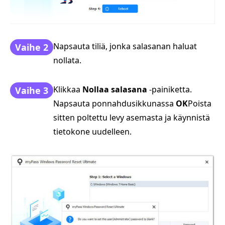
Napsauta tiliä, jonka salasanan haluat
Vaihe 2
nollata.
Klikkaa
Nollaa salasana
-painiketta.
Vaihe 3
Napsauta ponnahdusikkunassa
OK
Poista
sitten poltettu levy asemasta ja käynnistä
tietokone uudelleen.