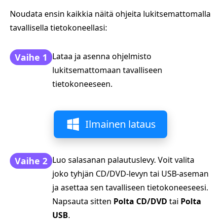
Noudata ensin kaikkia näitä ohjeita lukitsemattomalla
tavallisella tietokoneellasi:
Lataa ja asenna ohjelmisto
Vaihe 1
lukitsemattomaan tavalliseen
tietokoneeseen.
Ilmainen lataus
Luo salasanan palautuslevy. Voit valita
Vaihe 2
joko tyhjän CD/DVD-levyn tai USB-aseman
ja asettaa sen tavalliseen tietokoneeseesi.
Napsauta sitten
Polta CD/DVD
tai
Polta
USB
.