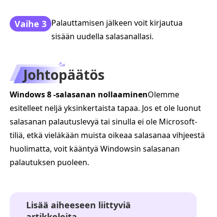
Palauttamisen jälkeen voit kirjautua
Vaihe 3
sisään uudella salasanallasi.
Johtopäätös
Windows 8 -salasanan nollaaminen
Olemme
esitelleet neljä yksinkertaista tapaa. Jos et ole luonut
salasanan palautuslevyä tai sinulla ei ole Microsoft-
tiliä, etkä vieläkään muista oikeaa salasanaa vihjeestä
huolimatta, voit kääntyä Windowsin salasanan
palautuksen puoleen.
Lisää aiheeseen liittyviä
artikkeleita