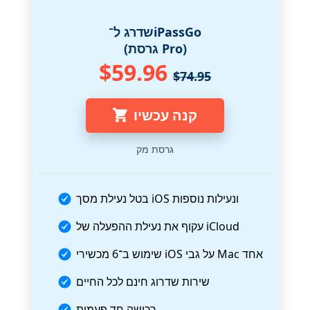
שדרג ל־iPassGo
(גרסת Pro)
$59.96
$74.95
קנה עכשיו
גרסת מק
בטל נעילת מסך iOS ונעילות נוספות
עקוף את נעילת ההפעלה של iCloud
שימוש ב־6 מכשירי iOS על גבי Mac אחד
שירות שדרוג חינם לכל החיים
רכישה חד פעמית