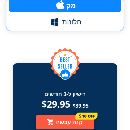
מק
חלונות
רישיון ל-3 חודשים
$29.95
$39.95
קנה עכשיו