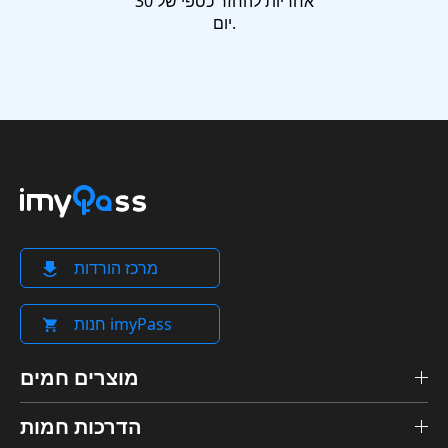
אחריות להחזר כספי של 30
יום.
מרכז הורדות
חנות imyPass
מוצרים חמים
הדרכות חמות