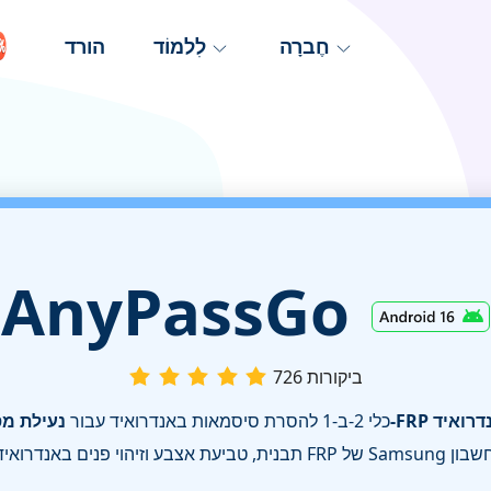
חֶברָה
לִלמוֹד
הורד
AnyPassGo
726 ביקורות
ך ו‑FRP באנדרואיד
כלי 2‑ב‑1 להסרת סיסמאות באנדרואיד עבור