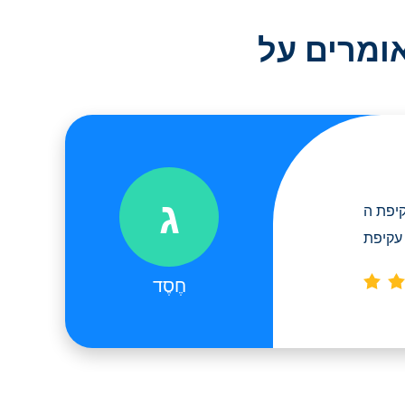
ג
FRP של
חֶסֶד