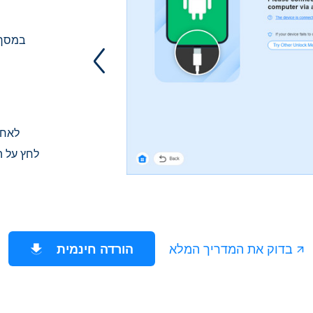
במסך 
לאחר
AnyPassGo, לחץ על
ה
בדוק את המדריך המלא
הורדה חינמית