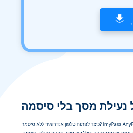
 נעילת מסך בלי סיסמה
כיצד לפתוח טלפון אנדרואיד ללא סיסמה? imyPass AnyPassGo כאן כדי לעזור לכם! פותחן המסך