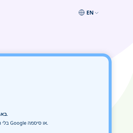
EN
.
נעילת מס
הסרת קוד PIN, תבנית, טביעת אצבע וזיהוי פנים באנדרואיד. עקיפת FRP של Samsung בלי חשבון Google או סיסמה.