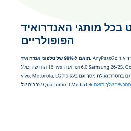
 בכל מותגי האנדרואיד
הפופולריים
AnyPassGo עובד ברוב המותגים הפופולריים עם אנדרואיד
תואם ל‑99% של טלפוני אנדרואיד.
6.0 ועד אנדרואיד 16 החדשה, כולל Samsung 26/25, Google Pixel, Xiaomi, OnePlus, OPPO,
vivo, Motorola, LG ועוד. הוא תומך גם בהסרת נעילת מסך וגם בעקיפת FRP על גבי ערכות
המכשיר שלך תואם
שבבים של Qualcomm ו‑MediaTek.