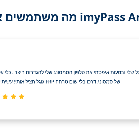
על imyPass AnyPassGo
לי ובטעות איפסתי את טלפון הסמסונג שלי להגדרות היצרן. כלי עקיפת ה-
גוגל הציל אותי! עשיתי עקיפת FRP של סמסונג דרכו בלי שום טרחה!