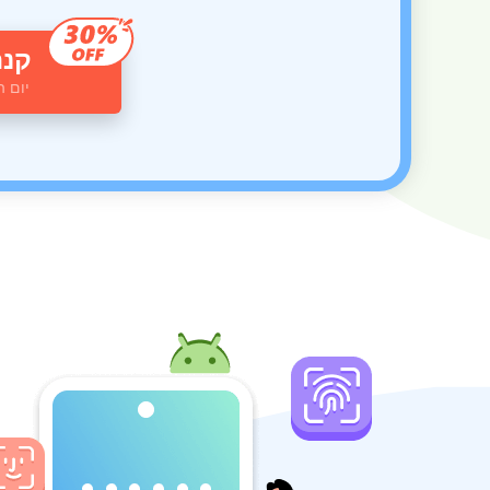
קנה
30 יום