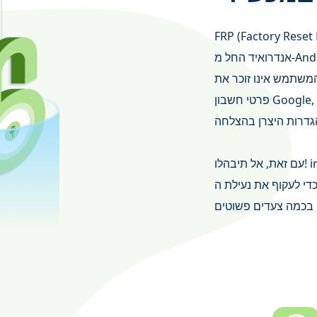
FRP () היא תכונת אבטחה המוטמעת במכשירי
אנדרואיד החל מ-Android 5.1 Lollipop ואילך. מטרתה למנוע גישה לא מורשית
המשתמש אינו זוכר את
פרטי חשבון Google, הוא או היא יינעלו על ידי FRP ולא יוכלו לאפס את מכשיר
עם זאת, אל תיבהלו! imyPass Android Unlocker הוא גם כלי לעקיפת FRP!
ילת ה-FRP במכשירי סמסונג, שיאומי, וואווי או