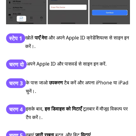
खोलें
पाएँ मेरा
और अपने Apple ID क्रेडेंशियल्स से साइन इन
स्टेप 1
करें।.
अपने Apple ID और पासवर्ड से साइन इन करें.
चरण दो
के पास जाओ
उपकरण
टैब करें और अपना iPhone या iPad
चरण 3
चुनें।.
इसके बाद,
इस डिवाइस को मिटाएँ
टूलबार में मौजूद विकल्प पर
चरण 4
टैप करें।.
दबाएं
जारी रखना
बटन, और हिट
मिटाएं
.
चरण 5