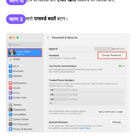
चरण दो
मारो
पासवर्ड बदलें
बटन।
चरण 3