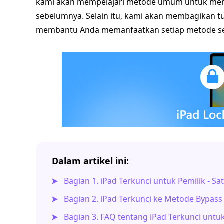
kami akan mempelajari metode umum untuk memb
sebelumnya. Selain itu, kami akan membagikan t
membantu Anda memanfaatkan setiap metode sec
Dalam artikel ini:
Bagian 1. iPad Terkunci untuk Pemilik - S
Bagian 2. iPad Terkunci ke Metode Bypass 
Bagian 3. FAQ tentang iPad Terkunci untuk