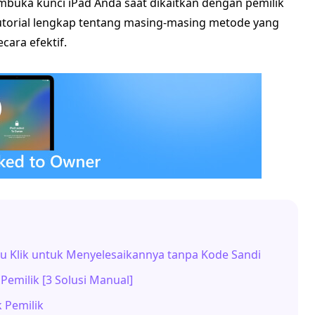
uka kunci iPad Anda saat dikaitkan dengan pemilik
utorial lengkap tentang masing-masing metode yang
ara efektif.
atu Klik untuk Menyelesaikannya tanpa Kode Sandi
Pemilik [3 Solusi Manual]
 Pemilik