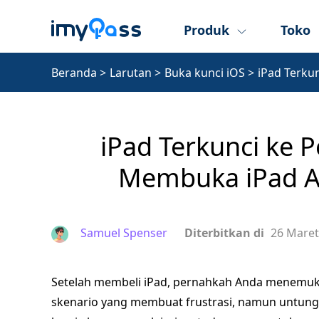
Produk
Toko
Beranda
>
Larutan
>
Buka kunci iOS
>
iPad Terkun
iPad Terkunci ke P
Membuka iPad 
Samuel Spenser
Diterbitkan di
26 Maret
Setelah membeli iPad, pernahkah Anda menemu
skenario yang membuat frustrasi, namun untungn