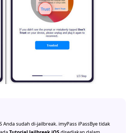
 Anda sudah di-jailbreak. imyPass iPassBye tidak
pada
Tutorial Jailbreak iOS
disediakan dalam