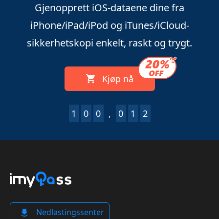
Gjenopprett iOS-dataene dine fra
iPhone/iPad/iPod og iTunes/iCloud-
sikkerhetskopi enkelt, raskt og trygt.
Kjøp nå
1
0
0
,
0
1
7
Nedlastingssenter