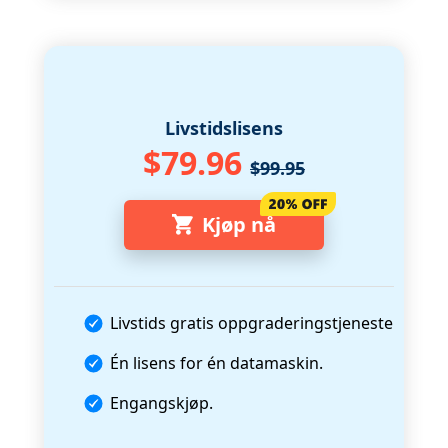
Livstidslisens
$79.96
$99.95
Kjøp nå
Livstids gratis oppgraderingstjeneste
Én lisens for én datamaskin.
Engangskjøp.