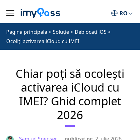
RO
Pagina principala
>
Soluţie
>
Deblocați iOS
>
Ocoliți activarea iCloud cu IMEI
Chiar poți să ocolești
activarea iCloud cu
IMEI? Ghid complet
2026
Samuel Spenser
publicat pe
2 iulie 2026