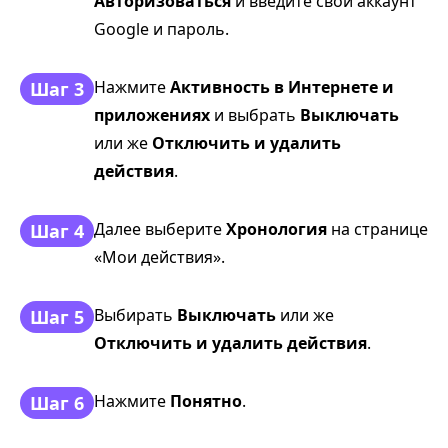
Авторизоваться
и введите свой аккаунт
Google и пароль.
Нажмите
Активность в Интернете и
Шаг 3
приложениях
и выбрать
Выключать
или же
Отключить и удалить
действия
.
Далее выберите
Хронология
на странице
Шаг 4
«Мои действия».
Выбирать
Выключать
или же
Шаг 5
Отключить и удалить действия
.
Нажмите
Понятно
.
Шаг 6