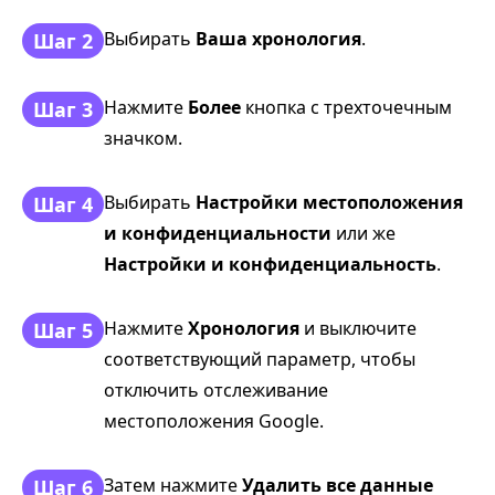
Выбирать
Ваша хронология
.
Шаг 2
Нажмите
Более
кнопка с трехточечным
Шаг 3
значком.
Выбирать
Настройки местоположения
Шаг 4
и конфиденциальности
или же
Настройки и конфиденциальность
.
Нажмите
Хронология
и выключите
Шаг 5
соответствующий параметр, чтобы
отключить отслеживание
местоположения Google.
Затем нажмите
Удалить все данные
Шаг 6