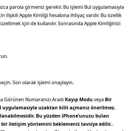
ızca parola girmeniz gerekir. Bu işlemi Bul uygulamasıyla
n ilişkili Apple Kimliği hesabına ihtiyaç vardır. Bu özellik
zeltmek için de kullanılır. Sonrasında Apple Kimliğinizi
run.
seçin. Son olarak işlemi onaylayın.
nda Görünen Numaranızı Aradı
Kayıp Modu
veya
Bir
 uygulamasıyla uzaktan kilit açmanız önerilmez.
ğlanabilmesidir. Bu yüzden iPhone’unuzu bulan
bir iletişim yöntemini beklemeniz tavsiye edilir.
.