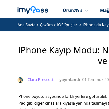
Ürün:% s
Mağ
Ana Sayfa
>
Çözüm
>
iOS İpuçları
>
iPhone'da Ka
iPhone Kayıp Modu: Nası
ve 
Clara Prescott
yayınlandı
01 Temmuz 20
iPhone boyutu sayesinde farklı yerlere götürülebi
iPad gibi diğer cihazlara kıyasla yanında taşımayı ter