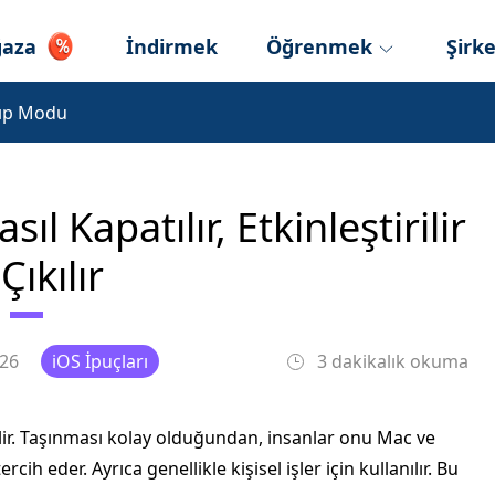
aza
İndirmek
Öğrenmek
Şirk
yıp Modu
l Kapatılır, Etkinleştirilir
Çıkılır
26
iOS İpuçları
3 dakikalık okuma
lir. Taşınması kolay olduğundan, insanlar onu Mac ve
cih eder. Ayrıca genellikle kişisel işler için kullanılır. Bu