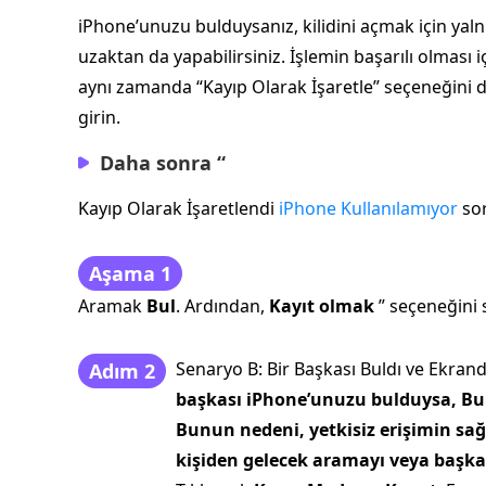
iPhone’unuzu bulduysanız, kilidini açmak için yaln
uzaktan da yapabilirsiniz. İşlemin başarılı olması içi
aynı zamanda “Kayıp Olarak İşaretle” seçeneğini dü
girin.
Daha sonra “
Kayıp Olarak İşaretlendi
iPhone Kullanılamıyor
so
Aşama 1
Aramak
Bul
. Ardından,
Kayıt olmak
” seçeneğini 
Senaryo B: Bir Başkası Buldı ve Ekra
Adım 2
başkası iPhone’unuzu bulduysa, Bul
Bunun nedeni, yetkisiz erişimin sa
kişiden gelecek aramayı veya başka 