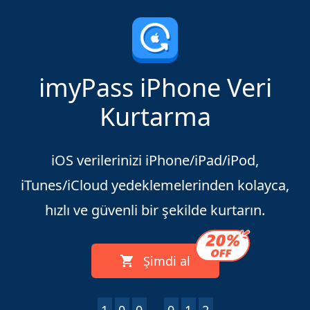
imyPass iPhone Veri
Kurtarma
iOS verilerinizi iPhone/iPad/iPod,
iTunes/iCloud yedeklemelerinden kolayca,
hızlı ve güvenli bir şekilde kurtarın.
Şimdi al
1
0
0
,
0
1
7