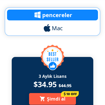
pencereler
Mac
3 Aylık Lisans
$34.95
$44.95
Şimdi al