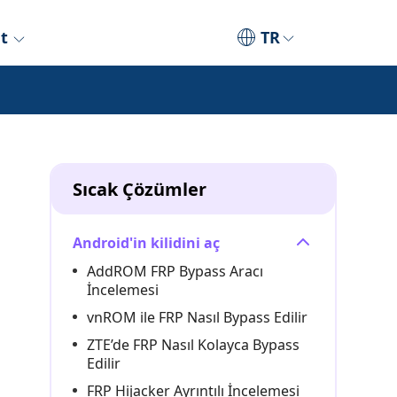
et
TR
Sıcak Çözümler
Android'in kilidini aç
AddROM FRP Bypass Aracı
İncelemesi
vnROM ile FRP Nasıl Bypass Edilir
ZTE’de FRP Nasıl Kolayca Bypass
Edilir
FRP Hijacker Ayrıntılı İncelemesi