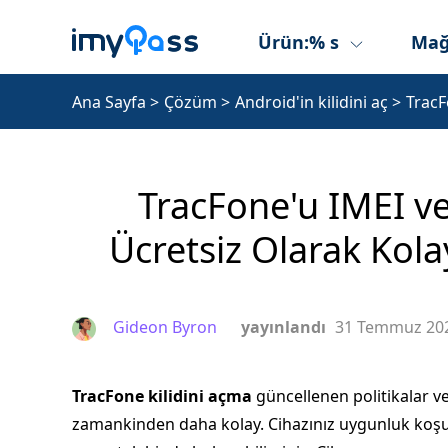
Ürün:% s
Mağ
Ana Sayfa
>
Çözüm
>
Android'in kilidini aç
>
TracF
TracFone'u IMEI ve
Ücretsiz Olarak Kolay
Gideon Byron
yayınlandı
31 Temmuz 20
TracFone kilidini açma
güncellenen politikalar ve 
zamankinden daha kolay. Cihazınız uygunluk koşulla