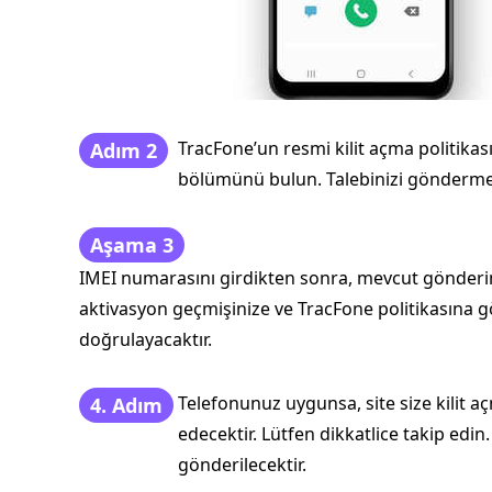
TracFone’un resmi kilit açma politikası 
Adım 2
bölümünü bulun. Talebinizi göndermek i
Aşama 3
IMEI numarasını girdikten sonra, mevcut gönderim
aktivasyon geçmişinize ve TracFone politikasına 
doğrulayacaktır.
Telefonunuz uygunsa, site size kilit 
4. Adım
edecektir. Lütfen dikkatlice takip ed
gönderilecektir.