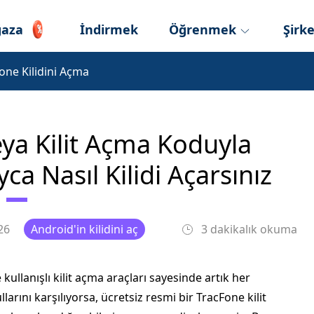
aza
İndirmek
Öğrenmek
Şirk
one Kilidini Açma
ya Kilit Açma Koduyla
ca Nasıl Kilidi Açarsınız
26
Android'in kilidini aç
3 dakikalık okuma
kullanışlı kilit açma araçları sayesinde artık her
rını karşılıyorsa, ücretsiz resmi bir TracFone kilit