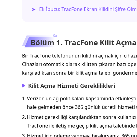
Ek İpucu: TracFone Ekran Kilidini Şifre O
Bölüm 1. TracFone Kilit Açma P
Bir TracFone telefonunun kilidini açmak için cihazın
Cihazları otomatik olarak kilitten çıkaran bazı oper
karşıladıktan sonra bir kilit açma talebi göndermel
Kilit Açma Hizmeti Gereklilikleri
1.
Verizon’un ağ politikaları kapsamında etkinleşti
hale gelmeden önce 365 günlük ücretli hizmeti
2.
Hizmet gerekliliği karşılandıktan sonra kullanıcı
TracFone ile iletişime geçip kilit açma talebinde
3.
Hizmet için ödeme yapmayı bırakırsanız, 365 gün