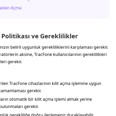
lmadan Açma
olitikası ve Gereklilikler
ızın belirli uygunluk gerekliliklerini karşılaması gerekir.
atörlerin aksine, TracFone kullanıcılarının gereklilikleri
eri gerekir.
rilen TracFone cihazlarının kilit açma işlemine uygun
 tamamlaması gerekir.
ların otomatik bir kilit açma işlemi almak yerine
 bulunmaları gerekir.
lük gerekliliğe doğru ilerlemeniz duraklayabilir.