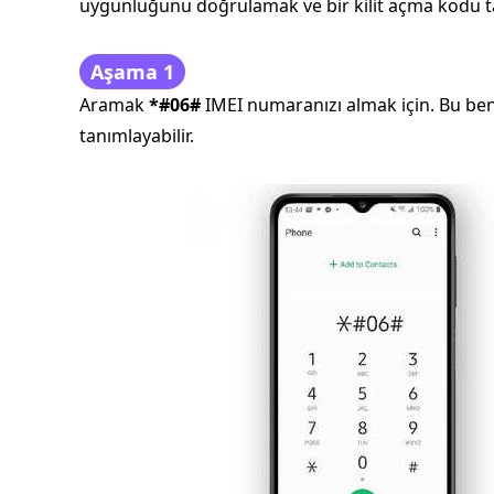
uygunluğunu doğrulamak ve bir kilit açma kodu tal
Aşama 1
Aramak
*#06#
IMEI numaranızı almak için. Bu ben
tanımlayabilir.