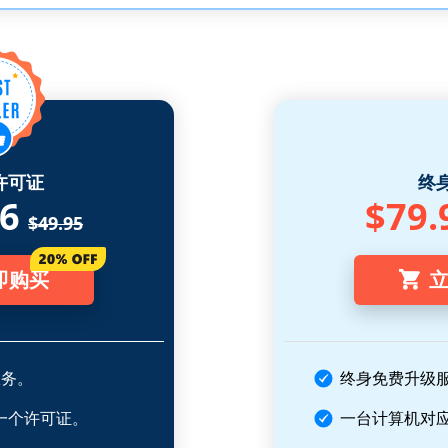
许可证
终
96
$79.
$49.95
即购买
服务。
终身免费升级
一个许可证。
一台计算机对