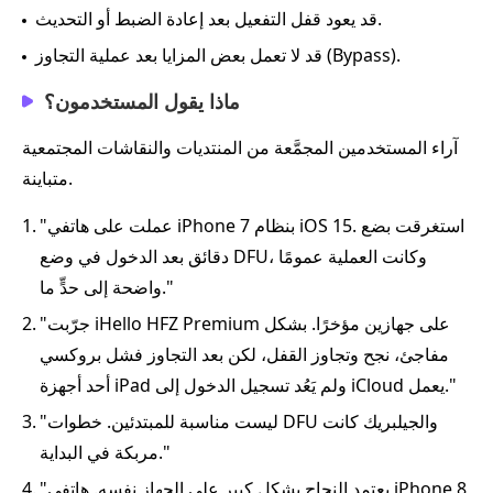
قد يعود قفل التفعيل بعد إعادة الضبط أو التحديث.
قد لا تعمل بعض المزايا بعد عملية التجاوز (Bypass).
ماذا يقول المستخدمون؟
آراء المستخدمين المجمَّعة من المنتديات والنقاشات المجتمعية
متباينة.
"عملت على هاتفي iPhone 7 بنظام iOS 15. استغرقت بضع
1.
دقائق بعد الدخول في وضع DFU، وكانت العملية عمومًا
واضحة إلى حدٍّ ما."
"جرّبت iHello HFZ Premium على جهازين مؤخرًا. بشكل
2.
مفاجئ، نجح وتجاوز القفل، لكن بعد التجاوز فشل بروكسي
أحد أجهزة iPad ولم يَعُد تسجيل الدخول إلى iCloud يعمل."
"ليست مناسبة للمبتدئين. خطوات DFU والجيلبريك كانت
3.
مربكة في البداية."
"يعتمد النجاح بشكل كبير على الجهاز نفسه. هاتفي iPhone 8
4.