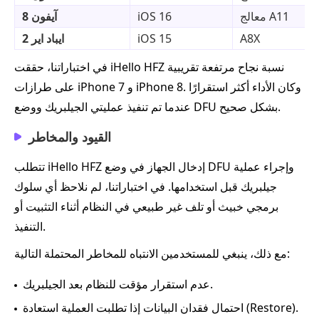
معالج A11
iOS 16
آيفون 8
A8X
iOS 15
ايباد اير 2
في اختباراتنا، حققت iHello HFZ نسبة نجاح مرتفعة تقريبية
على طرازات iPhone 7 و iPhone 8. وكان الأداء أكثر استقرارًا
عندما تم تنفيذ عمليتي الجيلبريك ووضع DFU بشكل صحيح.
القيود والمخاطر
تتطلب iHello HFZ إدخال الجهاز في وضع DFU وإجراء عملية
جيلبريك قبل استخدامها. في اختباراتنا، لم نلاحظ أي سلوك
برمجي خبيث أو تلف غير طبيعي في النظام أثناء التثبيت أو
التنفيذ.
مع ذلك، ينبغي للمستخدمين الانتباه للمخاطر المحتملة التالية:
عدم استقرار مؤقت للنظام بعد الجيلبريك.
احتمال فقدان البيانات إذا تطلبت العملية استعادة (Restore).