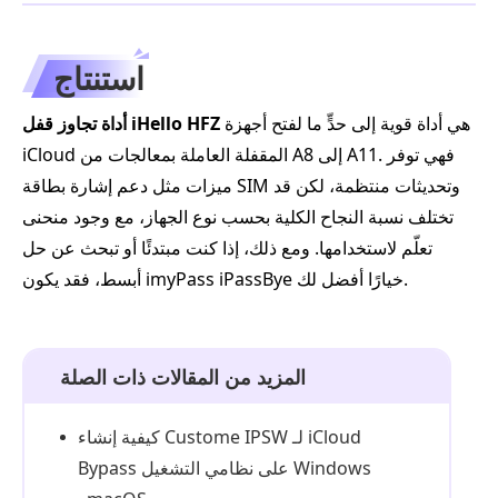
استنتاج
هي أداة قوية إلى حدٍّ ما لفتح أجهزة
أداة تجاوز قفل iHello HFZ
iCloud المقفلة العاملة بمعالجات من A8 إلى A11. فهي توفر
ميزات مثل دعم إشارة بطاقة SIM وتحديثات منتظمة، لكن قد
تختلف نسبة النجاح الكلية بحسب نوع الجهاز، مع وجود منحنى
تعلّم لاستخدامها. ومع ذلك، إذا كنت مبتدئًا أو تبحث عن حل
أبسط، فقد يكون imyPass iPassBye خيارًا أفضل لك.
المزيد من المقالات ذات الصلة
كيفية إنشاء Custome IPSW لـ iCloud
Bypass على نظامي التشغيل Windows