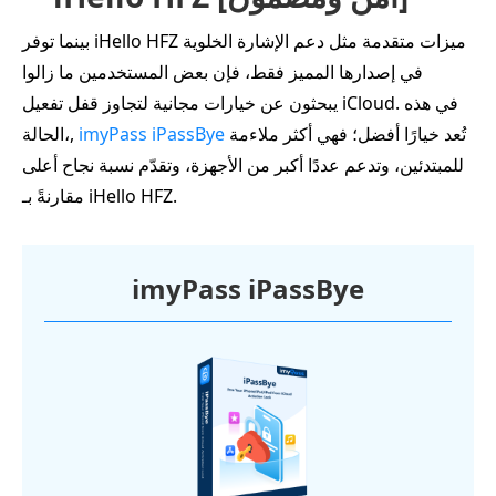
بينما توفر iHello HFZ ميزات متقدمة مثل دعم الإشارة الخلوية
في إصدارها المميز فقط، فإن بعض المستخدمين ما زالوا
يبحثون عن خيارات مجانية لتجاوز قفل تفعيل iCloud. في هذه
تُعد خيارًا أفضل؛ فهي أكثر ملاءمة
imyPass iPassBye
الحالة،,
للمبتدئين، وتدعم عددًا أكبر من الأجهزة، وتقدّم نسبة نجاح أعلى
مقارنةً بـ iHello HFZ.
imyPass iPassBye