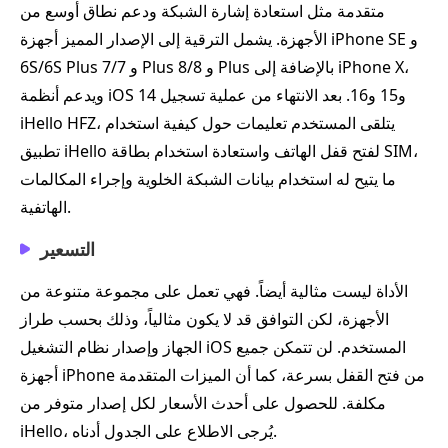
متقدمة مثل استعادة إشارة الشبكة ودعم نطاق أوسع من
الأجهزة. يشمل الترقية إلى الإصدار المميز أجهزة iPhone SE و
6S/6S Plus و 7/7 Plus و 8/8 Plus بالإضافة إلى iPhone X،
ويدعم أنظمة iOS 14 و15 و16. بعد الانتهاء من عملية تسجيل
iHello HFZ، يتلقى المستخدم تعليمات حول كيفية استخدام
تطبيق iHello لفتح قفل الهاتف واستعادة استخدام بطاقة SIM،
ما يتيح له استخدام بيانات الشبكة الخلوية وإجراء المكالمات
الهاتفية.
التسعير
الأداة ليست مثالية أيضاً. فهي تعمل على مجموعة متنوعة من
الأجهزة، لكن التوافق قد لا يكون مثالياً، وذلك بحسب طراز
الجهاز وإصدار نظام التشغيل iOS المستخدم. لن تتمكن جميع
أجهزة iPhone من فتح القفل بسرعة، كما أن الميزات المتقدمة
مكلفة. للحصول على أحدث الأسعار لكل إصدار متوفر من
iHello، يُرجى الاطلاع على الجدول أدناه.