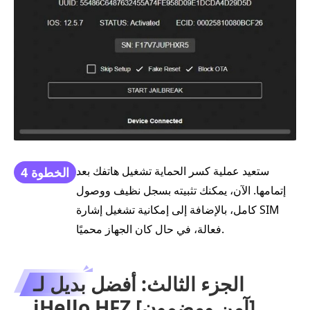
ستعيد عملية كسر الحماية تشغيل هاتفك بعد
الخطوة 4
إتمامها. الآن، يمكنك تثبيته بسجل نظيف ووصول
كامل، بالإضافة إلى إمكانية تشغيل إشارة SIM
فعالة، في حال كان الجهاز محميًا.
الجزء الثالث: أفضل بديل لـ
iHello HFZ [آمن ومضمون]