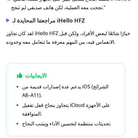
نجحت معه العملية، لكن هاتف صديقي لم تنجح."
مراجعتنا المحايدة لـ iHello HFZ
لقد كان تجاوز iHello HFZ خيارًا شائعًا لبعض الأفراد، ولكن قبل
الانغماس فيه، من المهم معرفة ما تتعامل معه وحدوده.
الايجابيات
يدعم عدة إصدارات قديمة من iOS (الشرائح
A8–A11).
يتجاوز بنجاح قفل تفعيل iCloud على الأجهزة
المتوافقة.
تحديثات منتظمة لتحسين الأداء ونِسَب النجاح.