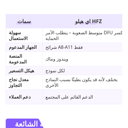
اي هيلو HFZ
سمات
متوسط الصعوبة – يتطلب الأمر DFU وكسر
سهولة
الحماية
الاستعمال
شرائح A8-A11 فقط
الجهاز المدعوم
المنصة
ويندوز وماك
المدعومة
لكل نموذج
هيكل التسعير
يختلف لأنه قد يكون بطيئًا بسبب النماذج
معدل نجاح
الأخرى
التجاوز
الدعم القائم على المجتمع
دعم العملاء
الأسئلة الشائعة.