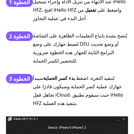
عند الانتهاء من تنزيل الأداة وإجراء تسجيل iHello
الخطوة 1
HFZ، افتح iHello HFZ واضغط على
تفعيل
من
أجل البدء في عملية التجاوز.
يُنصح بشدة باتباع التعليمات الظاهرة على الشاشة
الخطوة 2
لضبط جهازك على وضع DFU أو وضع تحديث
البرامج الثابتة للجهاز. هذه الخطوة ضرورية
للتحضير لكسر الحماية.
لتنفيذ الثغرة، اضغط
بدء كسر الحماية
سيبدأ
الخطوه 3
جهازك عملية كسر الحماية وسيكون قادرًا على
تجاهل قفل iCloud، حيث سيقوم تطبيق iHello
HFZ بتنفيذ هذه العملية.