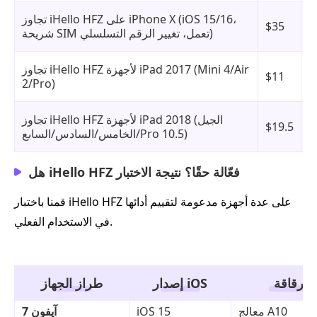
ز
تجاوز iHello HFZ على iPhone X (iOS 15/16،
و
$35
شريحة SIM تعمل، تغيير الرقم التسلسلي)
س
ز
تجاوز iHello HFZ لأجهزة iPad 2017 (Mini 4/Air
و
$11
2/Pro)
س
ز
تجاوز iHello HFZ لأجهزة iPad 2018 (الجيل
و
$19.5
الخامس/السادس/السابع/Pro 10.5)
س
هل iHello HFZ فعّالة حقًا؟ نتيجة الاختبار
قمنا باختبار iHello HFZ على عدة أجهزة مدعومة لتقييم أدائها
في الاستخدام الفعلي.
رقاقة
إصدار iOS
طراز الجهاز
معالج A10
iOS 15
آيفون 7