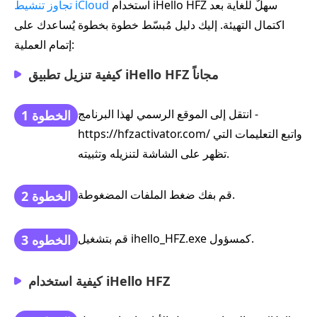
استخدام iHello HFZ سهلٌ للغاية بعد
تجاوز تنشيط iCloud
اكتمال التهيئة. إليك دليل مُبسّط خطوة بخطوة يُساعدك على
إتمام العملية:
كيفية تنزيل تطبيق iHello HFZ مجاناً
انتقل إلى الموقع الرسمي لهذا البرنامج -
الخطوة 1
https://hfzactivator.com/ واتبع التعليمات التي
تظهر على الشاشة لتنزيله وتثبيته.
قم بفك ضغط الملفات المضغوطة.
الخطوة 2
قم بتشغيل ihello_HFZ.exe كمسؤول.
الخطوه 3
كيفية استخدام iHello HFZ