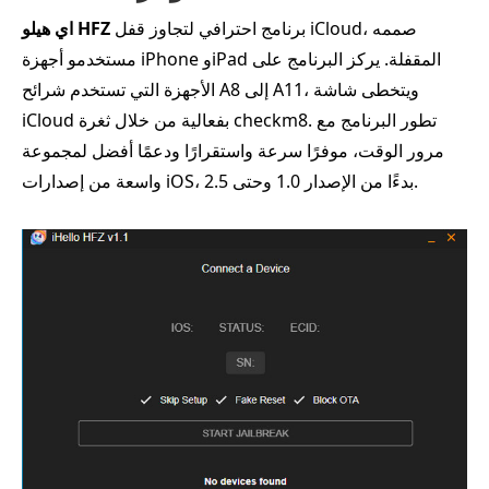
برنامج احترافي لتجاوز قفل iCloud، صممه
اي هيلو HFZ
مستخدمو أجهزة iPhone وiPad المقفلة. يركز البرنامج على
الأجهزة التي تستخدم شرائح A8 إلى A11، ويتخطى شاشة
iCloud بفعالية من خلال ثغرة checkm8. تطور البرنامج مع
مرور الوقت، موفرًا سرعة واستقرارًا ودعمًا أفضل لمجموعة
واسعة من إصدارات iOS، بدءًا من الإصدار 1.0 وحتى 2.5.