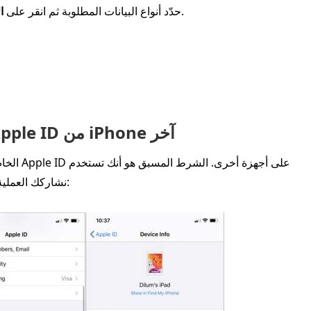
إذا كنت تأمل في حفظ نسخة.
حدّد أنواع البيانات المطلوبة ثم انقر على
ا
الجزء 3: كيفية تسجيل الخروج من Apple ID من iPhone آخر
الحساب نفسه على عدة أجهزة Apple. نشاركك العملية في الخطوات أدناه: