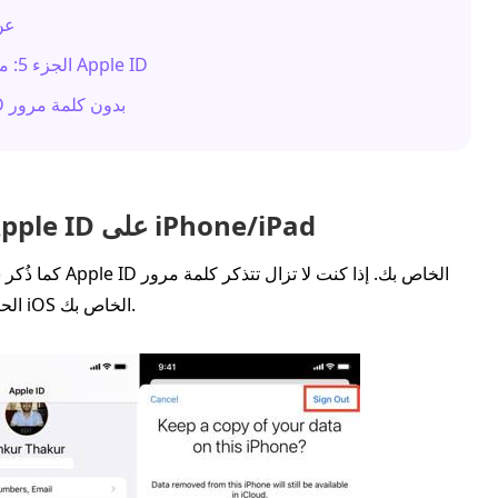
الجزء 4: كيفية 
الجزء 5: ما الذي يجب فعله إذا تعذّر عليك تسجيل الخروج من Apple ID
الجزء 6: كيفية فرض تسجيل الخروج من Apple ID بدون كلمة مرور
الجزء 1: كيفية تسجيل الخروج من Apple ID على iPhone/iPad
كما ذُكر سابقًا
حسابك، يمكنك سريعًا التخلص من Apple ID الحالي على جهاز iOS الخاص بك.