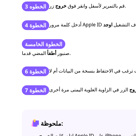
زر.
قم بالتمرير لأسفل وانقر فوق
خروج
الخطوه 3
مرور Apple ID لإيقاف التشغيل
اوجد
الخطوة 4
الخطوة الخامسة
المضي قدما.
صنبور
أطفأ
الخطوة 6
وج
الخطوة 7
ملحوظة: