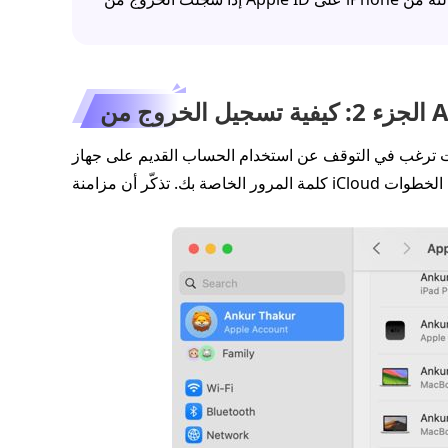
ب في التوقف عن استخدام الحساب القديم على جهاز MacBook، يمكنك تسجيل الخروج من Apple ID باستخدام