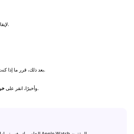
.
أدخل كلمة 
بعد ذلك، قرر ما إذا كنت ترغب في الاحتفاظ بنسخة من البيانات أم لا.
الزر في الزاوية العلوية اليمنى مرة أخرى.
وأخيرًا، انقر على
خر
إذا سجّلت الخروج من Apple ID على iPhone الخاص بك، فسيتم إزالته من Apple Watch المقترن.