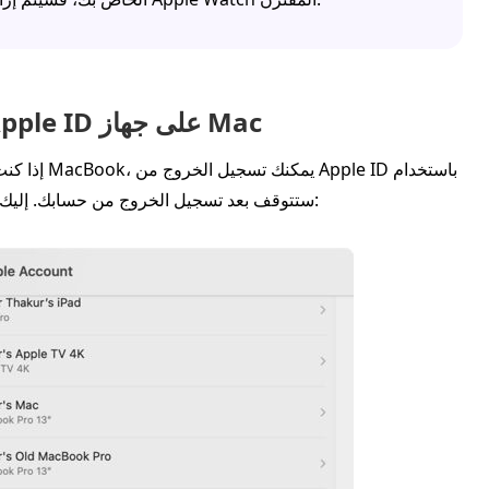
الجزء 2: كيفية تسجيل الخروج من Apple ID على جهاز Mac
إذا كنت ترغ
كلمة المرور الخاصة بك. تذكّر أن مزامنة iCloud ستتوقف بعد تسجيل الخروج من حسابك. إليك الخطوات: