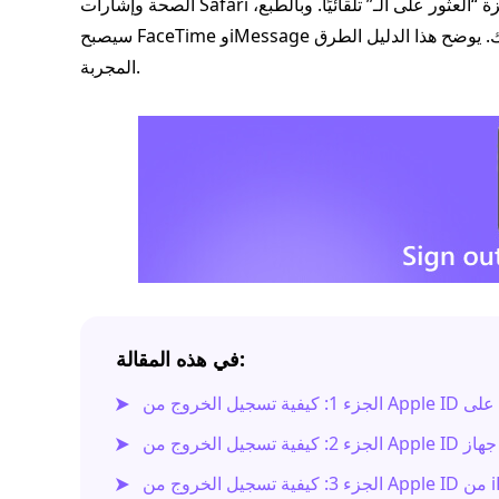
الصحة وإشارات Safari المرجعية وغير ذلك الكثير. بالإضافة إلى ذلك، سيتم تعطيل ميزة “العثور على الـ” تلقائيًا. وبالطبع،
سيصبح FaceTime وiMessage وغيرهما من الاشتراكات المرتبطة بحسابك غير متاحة على جهازك. يوضح هذا الدليل الطرق
المجربة.
في هذه المقالة:
iP