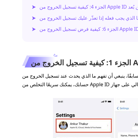
تسجيل الخروج من Apple ID عن بُعد
، ينبغي أن تفهم ما الذي يحدث عند تسجيل الخروج من Apple ID الخاص بك. إذا كنت لا تزال تتذكر كلمة مرور