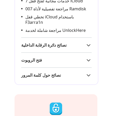
7 خدمات مجانية لفتح قفل iCloud
مراجعة تفصيلية لأداة 007 Ramdisk
تخطي قفل iCloud باستخدام
F3arra1n
مراجعة شاملة لخدمة UnlockHere
نصائح دائرة الرقابة الداخلية
فتح الروبوت
نصائح حول كلمة المرور