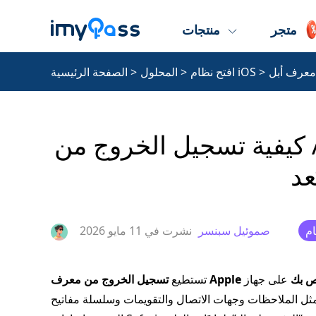
متجر
منتجات
معرف أبل
>
افتح نظام iOS
>
المحلول
>
الصفحة الرئيسية
كيفية تسجيل الخروج من Apple ID على iOS وmacOS
عد
صموئيل سبنسر
نشرت في
11 مايو 2026
معرف Apple الخاص بك
على جهاز Apple الخاص بك في مواقف مختلفة. بعد تسجيل الخروج، لن
تستطيع
احظات وجهات الاتصال والتقويمات وسلسلة مفاتيح iCloud وبيانات