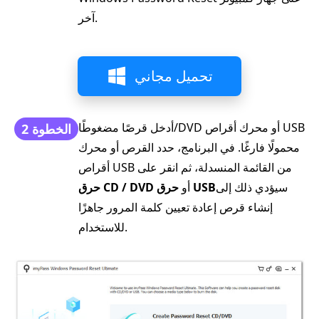
آخر.
تحميل مجاني
أدخل قرصًا مضغوطًا/DVD أو محرك أقراص USB
الخطوة 2
محمولًا فارغًا. في البرنامج، حدد القرص أو محرك
أقراص USB من القائمة المنسدلة، ثم انقر على
سيؤدي ذلك إلى
حرق USB
أو
حرق CD / DVD
إنشاء قرص إعادة تعيين كلمة المرور جاهزًا
للاستخدام.