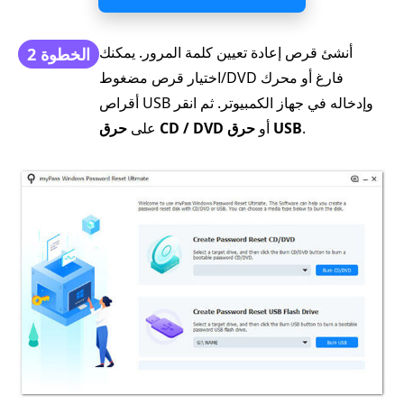
أنشئ قرص إعادة تعيين كلمة المرور. يمكنك
الخطوة 2
اختيار قرص مضغوط/DVD فارغ أو محرك
أقراص USB وإدخاله في جهاز الكمبيوتر. ثم انقر
.
حرق USB
أو
حرق CD / DVD
على