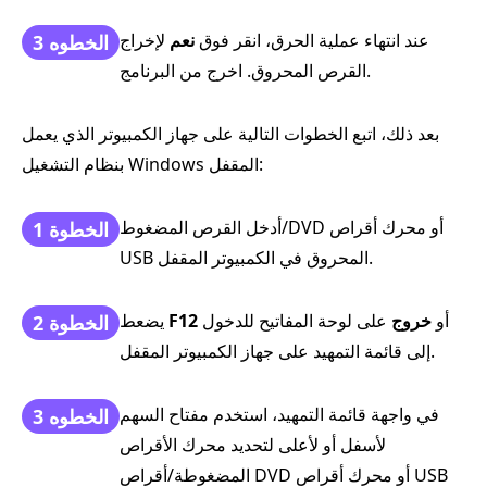
عند انتهاء عملية الحرق، انقر فوق
نعم
لإخراج
الخطوه 3
القرص المحروق. اخرج من البرنامج.
بعد ذلك، اتبع الخطوات التالية على جهاز الكمبيوتر الذي يعمل
بنظام التشغيل Windows المقفل:
أدخل القرص المضغوط/DVD أو محرك أقراص
الخطوة 1
USB المحروق في الكمبيوتر المقفل.
أو
خروج
على لوحة المفاتيح للدخول
F12
يضعط
الخطوة 2
إلى قائمة التمهيد على جهاز الكمبيوتر المقفل.
في واجهة قائمة التمهيد، استخدم مفتاح السهم
الخطوه 3
لأسفل أو لأعلى لتحديد محرك الأقراص
المضغوطة/أقراص DVD أو محرك أقراص USB