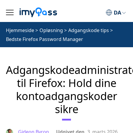
DA
Hjemmeside
>
Opløsning
>
Adgangskode tips
>
Bedste Firefox Password Manager
Adgangskodeadministrat
til Firefox: Hold dine
kontoadgangskoder
sikre
Gideon Byron
Udgivet den
3. marts 2026