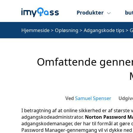
Produkter
bu
Hjemmeside
>
Opløsning
>
Adgangskode tips
>
G
Omfattende genne
Ved
Samuel Spenser
Udgiv
I betragtning af at online sikkerhed er af største 
adgangskodeadministrator.
Norton Password M
adgangskodemanager, der har til formål at gøre d
Password Manager-gennemgang vil vi dykke ned i d