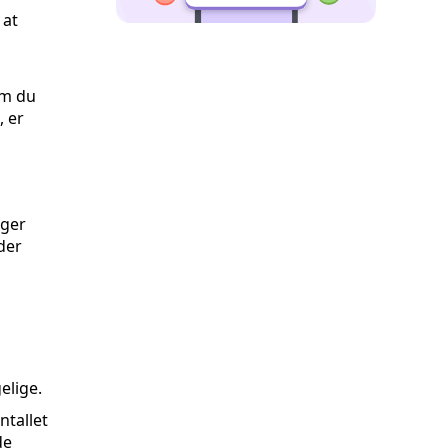
 at
om du
, er
ager
der
elige.
tallet
de