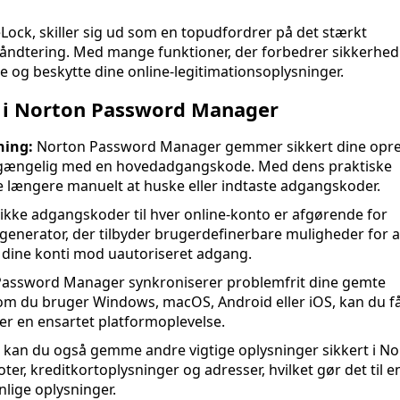
ock, skiller sig ud som en topudfordrer på det stærkt
dtering. Med mange funktioner, der forbedrer sikkerhed
 og beskytte dine online-legitimationsoplysninger.
 i Norton Password Manager
ning:
Norton Password Manager gemmer sikkert dine opre
ilgængelig med en hovedadgangskode. Med dens praktiske
 længere manuelt at huske eller indtaste adgangskoder.
kke adgangskoder til hver online-konto er afgørende for
nerator, der tilbyder brugerdefinerbare muligheder for a
 dine konti mod uautoriseret adgang.
assword Manager synkroniserer problemfrit dine gemte
om du bruger Windows, macOS, Android eller iOS, kan du f
rer en ensartet platformoplevelse.
an du også gemme andre vigtige oplysninger sikkert i No
, kreditkortoplysninger og adresser, hvilket gør det til e
nlige oplysninger.