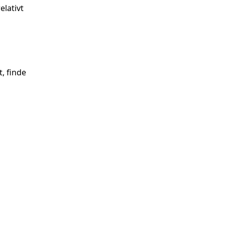
lativt
, finde