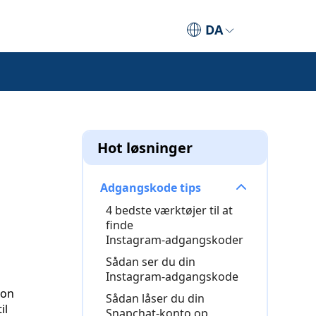
DA
Hot løsninger
Adgangskode tips
4 bedste værktøjer til at
finde
Instagram‑adgangskoder
Sådan ser du din
Instagram‑adgangskode
ton
Sådan låser du din
il
Snapchat‑konto op