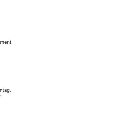
ement
ntag,
t