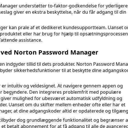
nager understøtter to-faktor-godkendelse for yderligere
slag giver en ekstra beskyttelse, når du får adgang til din
r kan prale af et dedikeret kundesupportteam. Uanset 
roduktet eller har brug for hjælp til opsætningsprocessen
fattende assistance.
r ved Norton Password Manager
n indgyder tillid til dets produkter. Norton Password Man
lbyder sikkerhedsfunktioner til at beskytte dine adgangsko
r intuitiv og veldesignet. At navigere gennem appen og
for begyndere. Den integreres problemfrit med populære
 giver mulighed for ubesværet automatisk udfyldning og
er. Uanset om du skifter mellem enheder ofte eller har et
ager, at dine adgangskoder altid er opdaterede og tilgæng
ilbyder dog grundlæggende funktionalitet og begrænser an
t betalt abonnement for at få adgang til alle de avancere