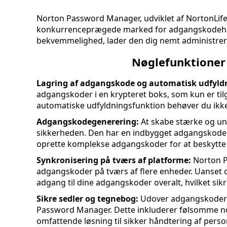
Norton Password Manager, udviklet af NortonLifeL
konkurrenceprægede marked for adgangskodehån
bekvemmelighed, lader den dig nemt administrere
Nøglefunktioner
Lagring af adgangskode og automatisk udfyld
adgangskoder i en krypteret boks, som kun er t
automatiske udfyldningsfunktion behøver du ikke
Adgangskodegenerering:
At skabe stærke og uni
sikkerheden. Den har en indbygget adgangskodege
oprette komplekse adgangskoder for at beskytte
Synkronisering på tværs af platforme:
Norton P
adgangskoder på tværs af flere enheder. Uanset 
adgang til dine adgangskoder overalt, hvilket sik
Sikre sedler og tegnebog:
Udover adgangskoder k
Password Manager. Dette inkluderer følsomme noter
omfattende løsning til sikker håndtering af perso