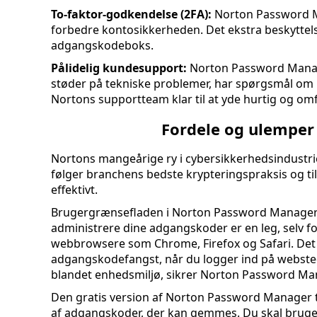
To-faktor-godkendelse (2FA):
Norton Password Ma
forbedre kontosikkerheden. Det ekstra beskyttelse
adgangskodeboks.
Pålidelig kundesupport:
Norton Password Manage
støder på tekniske problemer, har spørgsmål om p
Nortons supportteam klar til at yde hurtig og om
Fordele og ulempe
Nortons mangeårige ry i cybersikkerhedsindustrie
følger branchens bedste krypteringspraksis og ti
effektivt.
Brugergrænsefladen i Norton Password Manager e
administrere dine adgangskoder er en leg, selv 
webbrowsere som Chrome, Firefox og Safari. Det
adgangskodefangst, når du logger ind på websted
blandet enhedsmiljø, sikrer Norton Password Man
Den gratis version af Norton Password Manager t
af adgangskoder, der kan gemmes. Du skal bruge e