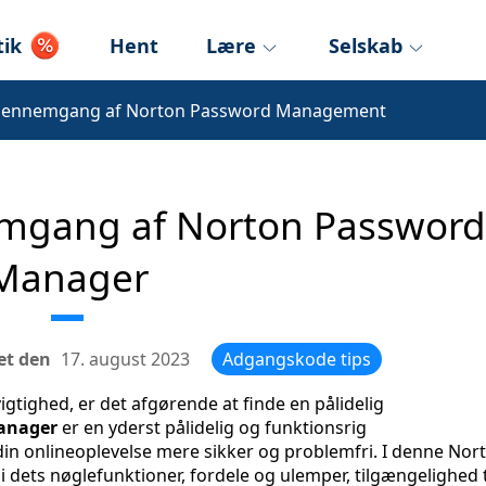
tik
Hent
Lære
Selskab
ennemgang af Norton Password Management
mgang af Norton Password
Manager
et den
17. august 2023
Adgangskode tips
vigtighed, er det afgørende at finde en pålidelig
anager
er en yderst pålidelig og funktionsrig
in onlineoplevelse mere sikker og problemfri. I denne Nor
ets nøglefunktioner, fordele og ulemper, tilgængelighed t