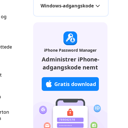
Windows-adgangskode
 og
ttede
iPhone Password Manager
Administrer iPhone-
adgangskode nemt
t
Gratis download
å
rton
n