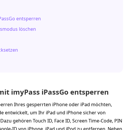
 iPassGo entsperren
ngsmodus löschen
cksetzen
h mit imyPass iPassGo entsperren
perren Ihres gesperrten iPhone oder iPad möchten,
de entwickelt, um Ihr iPad und iPhone sicher von
. Dazu gehören Touch ID, Face ID, Screen Time‑Code, PIN
Apple‑ID von iPhone, iPad und iPod zu entfernen. Neben