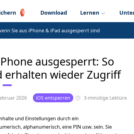
ichern
Download
Lernen
Unte
wenn Sie aus iPhone & iPad ausgesperrt sind
iPhone ausgesperrt: So
 erhalten wieder Zugriff
Februar 2026
iOS entsperren
3-minütige Lektüre
nhalte und Einstellungen durch ein
merisch, alphanumerisch, eine PIN usw. sein. Sie