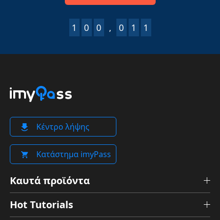
1
0
0
,
0
1
1
Κέντρο λήψης
Κατάστημα imyPass
Καυτά προϊόντα
Hot Tutorials