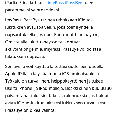
iPadia. Siinä kohtaa...
imyPass iPassBye
tulee
paremmaksi vaihtoehdoksi.
imyPass iPassBye tarjoaa tehokkaan iCloud-
lukituksen avauspalvelun, joka toimii yhdellä
napsautuksella. Jos näet Kadonnut-tilan näytön,
Omistajalle lukittu -näytön tai kohtaat
aktivointiongelmia, imyPass iPassBye voi poistaa
lukituksen nopeasti.
Sen avulla voit käyttää laitettasi uudelleen uudella
Apple ID:llä ja käyttää monia iOS-ominaisuuksia.
Työkalu on turvallinen, helppokäyttöinen ja tukee
useita iPhone- ja iPad-malleja. Lisäksi siihen kuuluu 30
päivän rahat takaisin -takuu ja alennuksia. Jos haluat
avata iCloud-lukitun laitteesi lukituksen turvallisesti,
iPassBye on oikea valinta.