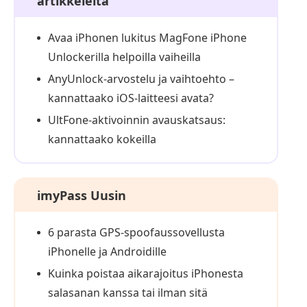
artikkeleita
Avaa iPhonen lukitus MagFone iPhone
Unlockerilla helpoilla vaiheilla
AnyUnlock-arvostelu ja vaihtoehto –
kannattaako iOS-laitteesi avata?
UltFone-aktivoinnin avauskatsaus:
kannattaako kokeilla
imyPass Uusin
6 parasta GPS-spoofaus­sovellusta
iPhonelle ja Androidille
Kuinka poistaa aikarajoitus iPhonesta
salasanan kanssa tai ilman sitä