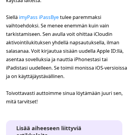
käyttää laitetta.
Siellä
imyPass iPassBye
tulee paremmaksi
vaihtoehdoksi. Se menee enemmän kuin vain
tarkistamiseen. Sen avulla voit ohittaa iCloudin
aktivointilukituksen yhdellä napsautuksella, ilman
salasanaa. Voit kirjautua sisään uudella Apple ID:llä,
asentaa sovelluksia ja nauttia iPhonestasi tai
iPadistasi uudelleen. Se toimii monissa iOS-versioissa
ja on käyttäjäystävällinen.
Toivottavasti auttoimme sinua löytämään juuri sen,
mitä tarvitset!
Lisää aiheeseen liittyviä