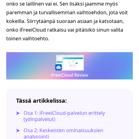
onko se laillinen vai ei. Sen lisäksi jaamme myös
paremman ja turvallisemman vaihtoehdon, jota voit
kokeilla. Siirrytäänpä suoraan asiaan ja katsotaan,
onko iFreeiCloud ratkaisu vai pitäisikö sinun valita
toinen vaihtoehto.
Tässä artikkelissa:
Osa 1: iFreeiCloud-palvelun erittely
(ydinpalvelut)
Osa 2: Keskeisten ominaisuuksien
analysointi