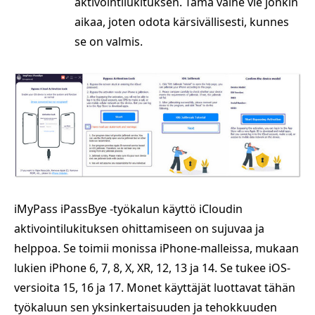
aktivointilukituksen. Tämä vaihe vie jonkin
aikaa, joten odota kärsivällisesti, kunnes
se on valmis.
iMyPass iPassBye -työkalun käyttö iCloudin
aktivointilukituksen ohittamiseen on sujuvaa ja
helppoa. Se toimii monissa iPhone-malleissa, mukaan
lukien iPhone 6, 7, 8, X, XR, 12, 13 ja 14. Se tukee iOS-
versioita 15, 16 ja 17. Monet käyttäjät luottavat tähän
työkaluun sen yksinkertaisuuden ja tehokkuuden