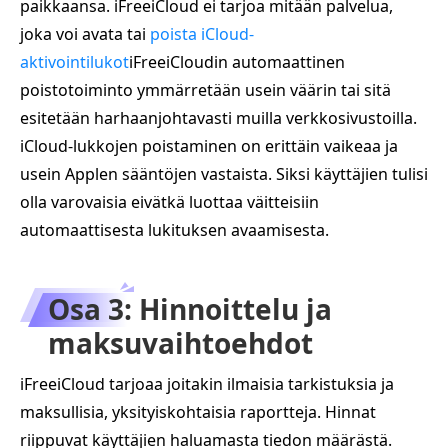
paikkaansa. iFreeiCloud ei tarjoa mitään palvelua,
joka voi avata tai
poista iCloud-
aktivointilukot
iFreeiCloudin automaattinen
poistotoiminto ymmärretään usein väärin tai sitä
esitetään harhaanjohtavasti muilla verkkosivustoilla.
iCloud-lukkojen poistaminen on erittäin vaikeaa ja
usein Applen sääntöjen vastaista. Siksi käyttäjien tulisi
olla varovaisia eivätkä luottaa väitteisiin
automaattisesta lukituksen avaamisesta.
Osa 3: Hinnoittelu ja
maksuvaihtoehdot
iFreeiCloud tarjoaa joitakin ilmaisia tarkistuksia ja
maksullisia, yksityiskohtaisia raportteja. Hinnat
riippuvat käyttäjien haluamasta tiedon määrästä.