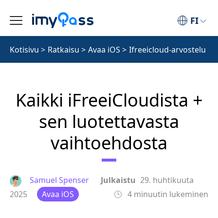
FI
Kotisivu
>
Ratkaisu
>
Avaa iOS
>
Ifreeicloud-arvostelu
Kaikki iFreeiCloudista +
sen luotettavasta
vaihtoehdosta
Samuel Spenser
Julkaistu
29. huhtikuuta
2025
Avaa iOS
4 minuutin lukeminen