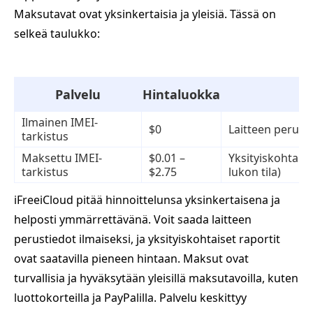
Maksutavat ovat yksinkertaisia ja yleisiä. Tässä on
selkeä taulukko:
Palvelu
Hintaluokka
K
Ilmainen IMEI-
$0
Laitteen perusti
tarkistus
Maksettu IMEI-
$0.01 –
Yksityiskohtaise
tarkistus
$2.75
lukon tila)
iFreeiCloud pitää hinnoittelunsa yksinkertaisena ja
helposti ymmärrettävänä. Voit saada laitteen
perustiedot ilmaiseksi, ja yksityiskohtaiset raportit
ovat saatavilla pieneen hintaan. Maksut ovat
turvallisia ja hyväksytään yleisillä maksutavoilla, kuten
luottokorteilla ja PayPalilla. Palvelu keskittyy