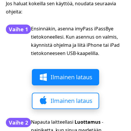
Jos haluat kokeilla sen käyttöä, noudata seuraavia
ohjeita:
Ensinnäkin, asenna imyPass iPassBye
Vaihe 1
tietokoneellesi. Kun asennus on valmis,
käynnistä ohjelma ja liitä iPhone tai iPad
tietokoneeseen USB-kaapelilla.
Ilmainen lataus
Ilmainen lataus
Napauta laitteellasi
Luottamus
-
Vaihe 2
painiketta, kun sinua pyydetään