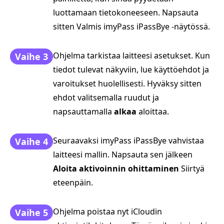
luottamaan tietokoneeseen. Napsauta
sitten Valmis imyPass iPassBye -näytössä.
Ohjelma tarkistaa laitteesi asetukset. Kun
Vaihe 3
tiedot tulevat näkyviin, lue käyttöehdot ja
varoitukset huolellisesti. Hyväksy sitten
ehdot valitsemalla ruudut ja
napsauttamalla
alkaa
aloittaa.
Seuraavaksi imyPass iPassBye vahvistaa
Vaihe 4
laitteesi mallin. Napsauta sen jälkeen
Aloita aktivoinnin ohittaminen
Siirtyä
eteenpäin.
Ohjelma poistaa nyt iCloudin
Vaihe 5