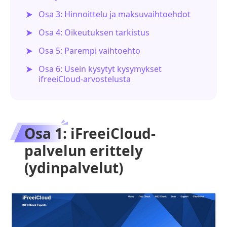
Osa 3: Hinnoittelu ja maksuvaihtoehdot
Osa 4: Oikeutuksen tarkistus
Osa 5: Parempi vaihtoehto
Osa 6: Usein kysytyt kysymykset
ifreeiCloud-arvostelusta
Osa 1: iFreeiCloud-
palvelun erittely
(ydinpalvelut)