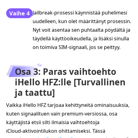
Jailbreak-prosessi käynnistää puhelimesi
Vaihe 4
uudelleen, kun olet määrittänyt prosessin.
Nyt voit asentaa sen puhtaalta pöydältä ja
täydellä käyttöoikeudella, ja lisäksi sinulla
on toimiva SIM-signaali, jos se peittyy.
Osa 3: Paras vaihtoehto
iHello HFZ:lle [Turvallinen
ja taattu]
Vaikka iHello HFZ tarjoaa kehittyneitä ominaisuuksia,
kuten signaalituen vain premium‑versiossa, osa
käyttäjistä etsii silti ilmaisia vaihtoehtoja
iCloud‑aktivointilukon ohittamiseksi. Tässä