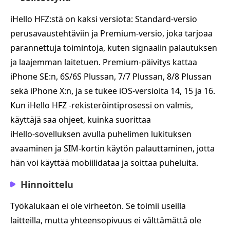
iHello HFZ:stä on kaksi versiota: Standard‑versio
perusavaustehtäviin ja Premium‑versio, joka tarjoaa
parannettuja toimintoja, kuten signaalin palautuksen
ja laajemman laitetuen. Premium‑päivitys kattaa
iPhone SE:n, 6S/6S Plussan, 7/7 Plussan, 8/8 Plussan
sekä iPhone X:n, ja se tukee iOS‑versioita 14, 15 ja 16.
Kun iHello HFZ ‑rekisteröintiprosessi on valmis,
käyttäjä saa ohjeet, kuinka suorittaa
iHello‑sovelluksen avulla puhelimen lukituksen
avaaminen ja SIM‑kortin käytön palauttaminen, jotta
hän voi käyttää mobiilidataa ja soittaa puheluita.
Hinnoittelu
Työkalukaan ei ole virheetön. Se toimii useilla
laitteilla, mutta yhteensopivuus ei välttämättä ole