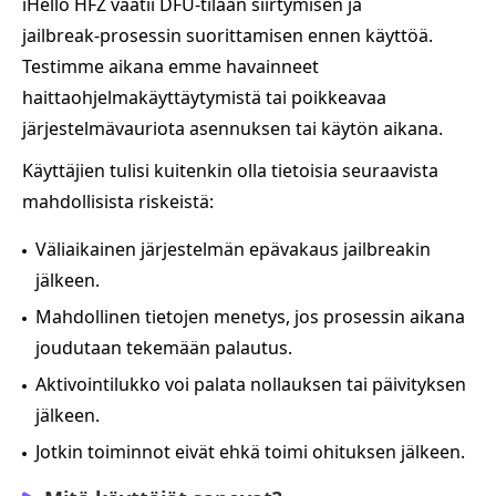
iHello HFZ vaatii DFU‑tilaan siirtymisen ja
jailbreak‑prosessin suorittamisen ennen käyttöä.
Testimme aikana emme havainneet
haittaohjelmakäyttäytymistä tai poikkeavaa
järjestelmävauriota asennuksen tai käytön aikana.
Käyttäjien tulisi kuitenkin olla tietoisia seuraavista
mahdollisista riskeistä:
Väliaikainen järjestelmän epävakaus jailbreakin
jälkeen.
Mahdollinen tietojen menetys, jos prosessin aikana
joudutaan tekemään palautus.
Aktivointilukko voi palata nollauksen tai päivityksen
jälkeen.
Jotkin toiminnot eivät ehkä toimi ohituksen jälkeen.