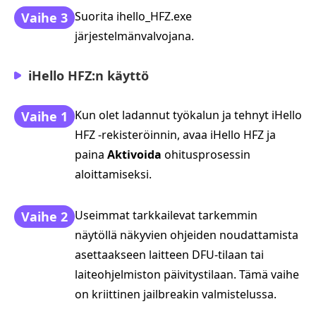
Suorita ihello_HFZ.exe
Vaihe 3
järjestelmänvalvojana.
iHello HFZ:n käyttö
Kun olet ladannut työkalun ja tehnyt iHello
Vaihe 1
HFZ -rekisteröinnin, avaa iHello HFZ ja
paina
Aktivoida
ohitusprosessin
aloittamiseksi.
Useimmat tarkkailevat tarkemmin
Vaihe 2
näytöllä näkyvien ohjeiden noudattamista
asettaakseen laitteen DFU-tilaan tai
laiteohjelmiston päivitystilaan. Tämä vaihe
on kriittinen jailbreakin valmistelussa.