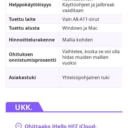
Helppokäyttöisyys
Käyttöohjeet ja jailbreak
vaaditaan
Tuettu laite
Vain A8-A11-sirut
Tuettu alusta
Windows ja Mac
Hinnoittelurakenne
Mallia kohden
Vaihtelee, koska se voi olla
Ohituksen
hidas muiden mallien
onnistumisprosentti
vuoksi
Asiakastuki
Yhteisöpohjainen tuki
UKK.
Ohittaako iHello HFZ iCloud-