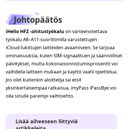
Johtopäätös
iHello HFZ ‑ohitustyökalu
on varteenotettava
työkalu A8–A11‑suorittimilla varustettujen
iCloud‑lukittujen laitteiden avaamiseen. Se tarjoaa
ominaisuuksia, kuten SIM‑signaalituen ja säännölliset
päivitykset, mutta kokonaisonnistumisprosentti voi
vaihdella laitteen mukaan ja käyttö vaatii opettelua.
Jos olet kuitenkin aloittelija tai etsit
yksinkertaisempaa ratkaisua, imyPass iPassBye voi
olla sinulle parempi vaihtoehto.
Lisää aiheeseen liittyviä
artikkeleita