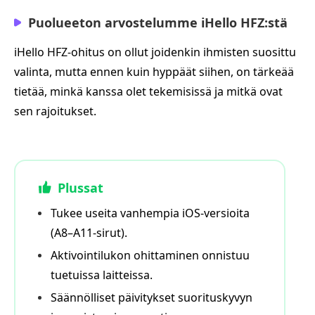
Puolueeton arvostelumme iHello HFZ:stä
iHello HFZ-ohitus on ollut joidenkin ihmisten suosittu
valinta, mutta ennen kuin hyppäät siihen, on tärkeää
tietää, minkä kanssa olet tekemisissä ja mitkä ovat
sen rajoitukset.
Plussat
Tukee useita vanhempia iOS‑versioita
(A8–A11‑sirut).
Aktivointilukon ohittaminen onnistuu
tuetuissa laitteissa.
Säännölliset päivitykset suorituskyvyn