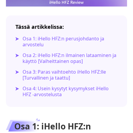
Tässä artikkelissa:
Osa 1: iHello HFZ:n perusjohdanto ja
arvostelu
Osa 2: iHello HFZ:n ilmainen lataaminen ja
käyttö [Vaiheittainen opas]
Osa 3: Paras vaihtoehto iHello HFZ:lle
[Turvallinen ja taattu]
Osa 4: Usein kysytyt kysymykset iHello
HFZ -arvostelusta
Osa 1: iHello HFZ:n