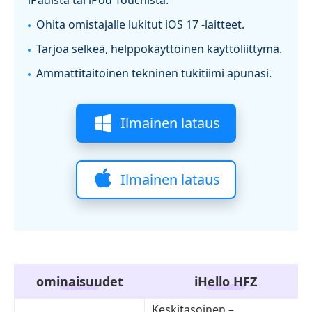
iPadista tai iPod Touchista.
Ohita omistajalle lukitut iOS 17 ‑laitteet.
Tarjoa selkeä, helppokäyttöinen käyttöliittymä.
Ammattitaitoinen tekninen tukitiimi apunasi.
Ilmainen lataus
Ilmainen lataus
ominaisuudet
iHello HFZ
Keskitasoinen –