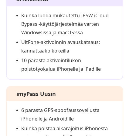
Kuinka luoda mukautettu IPSW iCloud
Bypass -käyttöjärjestelmää varten
Windowsissa ja macOS:ssä
UltFone-aktivoinnin avauskatsaus:
kannattaako kokeilla
10 parasta aktivointilukon
poistotyökalua iPhonelle ja iPadille
imyPass Uusin
6 parasta GPS-spoofaus­sovellusta
iPhonelle ja Androidille
Kuinka poistaa aikarajoitus iPhonesta