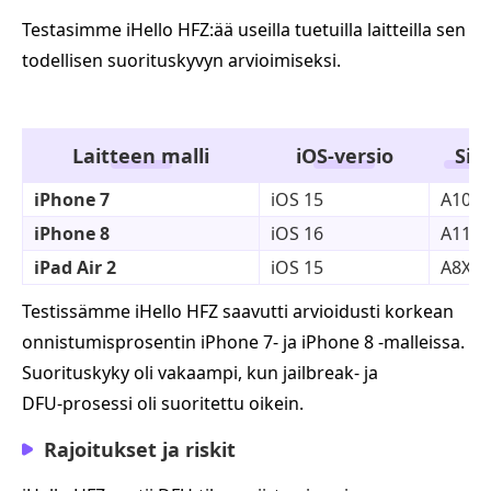
Testasimme iHello HFZ:ää useilla tuetuilla laitteilla sen
todellisen suorituskyvyn arvioimiseksi.
Laitteen malli
iOS-versio
Sir
iPhone 7
iOS 15
A10
iPhone 8
iOS 16
A11
iPad Air 2
iOS 15
A8X
Testissämme iHello HFZ saavutti arvioidusti korkean
onnistumisprosentin iPhone 7‑ ja iPhone 8 ‑malleissa.
Suorituskyky oli vakaampi, kun jailbreak‑ ja
DFU‑prosessi oli suoritettu oikein.
Rajoitukset ja riskit