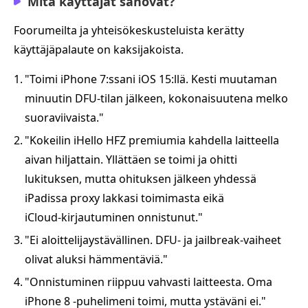
Mitä käyttäjät sanovat?
Foorumeilta ja yhteisökeskusteluista kerätty
käyttäjäpalaute on kaksijakoista.
1.
"Toimi iPhone 7:ssani iOS 15:llä. Kesti muutaman
minuutin DFU‑tilan jälkeen, kokonaisuutena melko
suoraviivaista."
2.
"Kokeilin iHello HFZ premiumia kahdella laitteella
aivan hiljattain. Yllättäen se toimi ja ohitti
lukituksen, mutta ohituksen jälkeen yhdessä
iPadissa proxy lakkasi toimimasta eikä
iCloud‑kirjautuminen onnistunut."
3.
"Ei aloittelijaystävällinen. DFU‑ ja jailbreak‑vaiheet
olivat aluksi hämmentäviä."
4.
"Onnistuminen riippuu vahvasti laitteesta. Oma
iPhone 8 ‑puhelimeni toimi, mutta ystäväni ei."