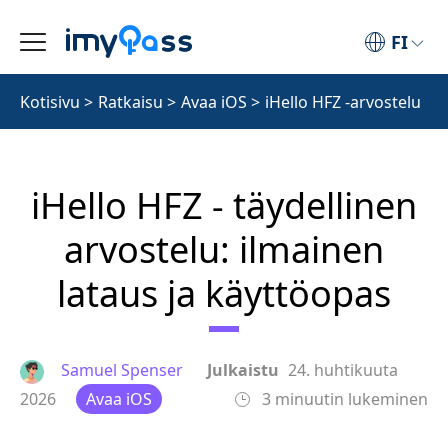
FI
Kotisivu
>
Ratkaisu
>
Avaa iOS
>
iHello HFZ -arvostelu
iHello HFZ - täydellinen
arvostelu: ilmainen
lataus ja käyttöopas
Samuel Spenser
Julkaistu
24. huhtikuuta
2026
Avaa iOS
3 minuutin lukeminen