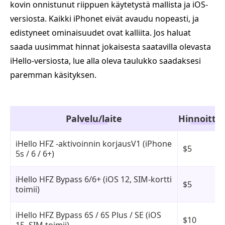
kovin onnistunut riippuen käytetystä mallista ja iOS-
versiosta. Kaikki iPhonet eivät avaudu nopeasti, ja
edistyneet ominaisuudet ovat kalliita. Jos haluat
saada uusimmat hinnat jokaisesta saatavilla olevasta
iHello-versiosta, lue alla oleva taulukko saadaksesi
paremman käsityksen.
Palvelu/laite
Hinnoitte
iHello HFZ -aktivoinnin korjausV1 (iPhone
$5
5s / 6 / 6+)
iHello HFZ Bypass 6/6+ (iOS 12, SIM-kortti
$5
toimii)
iHello HFZ Bypass 6S / 6S Plus / SE (iOS
$10