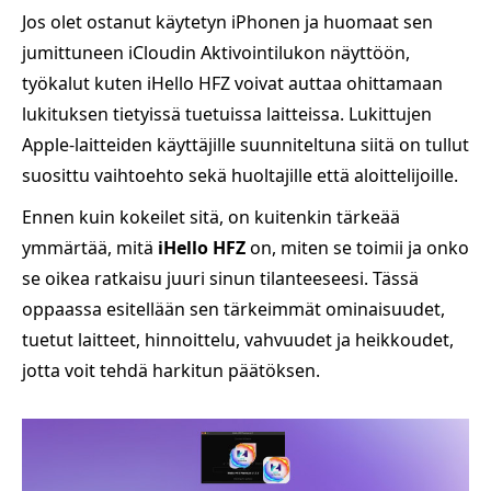
Jos olet ostanut käytetyn iPhonen ja huomaat sen
jumittuneen iCloudin Aktivointilukon näyttöön,
työkalut kuten iHello HFZ voivat auttaa ohittamaan
lukituksen tietyissä tuetuissa laitteissa. Lukittujen
Apple‑laitteiden käyttäjille suunniteltuna siitä on tullut
suosittu vaihtoehto sekä huoltajille että aloittelijoille.
Ennen kuin kokeilet sitä, on kuitenkin tärkeää
ymmärtää, mitä
iHello HFZ
on, miten se toimii ja onko
se oikea ratkaisu juuri sinun tilanteeseesi. Tässä
oppaassa esitellään sen tärkeimmät ominaisuudet,
tuetut laitteet, hinnoittelu, vahvuudet ja heikkoudet,
jotta voit tehdä harkitun päätöksen.