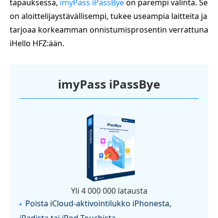
tapauksessa,
imyPass iPassBye
on parempi valinta. Se
on aloittelijaystävällisempi, tukee useampia laitteita ja
tarjoaa korkeamman onnistumisprosentin verrattuna
iHello HFZ:ään.
imyPass iPassBye
Yli 4 000 000 latausta
Poista iCloud‑aktivointilukko iPhonesta,