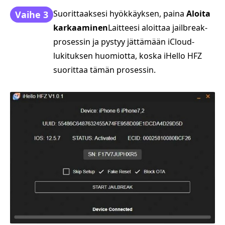
Suorittaaksesi hyökkäyksen, paina
Aloita
Vaihe 3
karkaaminen
Laitteesi aloittaa jailbreak-
prosessin ja pystyy jättämään iCloud-
lukituksen huomiotta, koska iHello HFZ
suorittaa tämän prosessin.