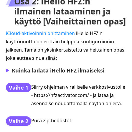
Osa 2: iHello HFZ:n
ilmainen lataaminen ja
käyttö [Vaiheittainen opas]
iCloud-aktivoinnin ohittaminen
iHello HFZ:n
käyttöönotto on erittäin helppoa konfiguroinnin
jälkeen. Tämä on yksinkertaistettu vaiheittainen opas,
joka auttaa sinua siinä:
Kuinka ladata iHello HFZ ilmaiseksi
Siirry ohjelman viralliselle verkkosivustolle
Vaihe 1
- https://hfzactivator.com/ - ja lataa ja
asenna se noudattamalla näytön ohjeita.
Pura zip-tiedostot.
Vaihe 2