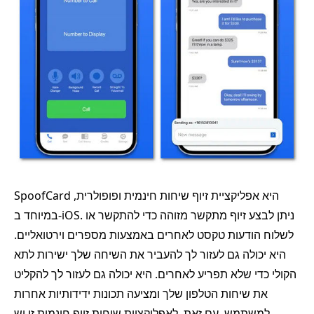
SpoofCard היא אפליקציית זיוף שיחות חינמית ופופולרית,
במיוחד ב-iOS. ניתן לבצע זיוף מתקשר מזוהה כדי להתקשר או
לשלוח הודעות טקסט לאחרים באמצעות מספרים וירטואליים.
היא יכולה גם לעזור לך להעביר את השיחה שלך ישירות לתא
הקולי כדי שלא תפריע לאחרים. היא יכולה גם לעזור לך להקליט
את שיחות הטלפון שלך ומציעה תכונות ידידותיות אחרות
למשתמש. עם זאת, לאפליקציית שיחות זיוף חינמית זו יש