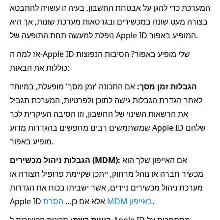
המערכת כדי להגן על אבטחת החשבון. בעיה זו עשויה להתבטא
בצורה מעט שונה במכשירים ובגרסאות מערכת שונות, אך היא
נופלת למעשה תחת התופעה של Apple ID המופיע באפור.
אז למה ה-Apple ID שלי מופיע באפור? הסיבות הנפוצות
כוללות את הבאות:
הגבלות זמן מסך:
אם התכונה 'זמן מסך' מופעלת, במיוחד
לאחר הגדרת הגבלות גישה לתוכן ולפרטיות, המערכת תגביל
את הרשאות השינוי של החשבון, וזו הסיבה העיקרית לכך
שמשתמשים רבים מחפשים בהגדרות מדוע Apple ID שלהם
מופיע באפור.
אם האייפון שלך הוא
הגבלות ניהול מכשירים (MDM):
מכשיר חברה או נוהל מרחוק, ייתכן שקיימת פרופיל תצורה או
מערכת ניהול מכשירים ניידים, אשר ישביתו בכוח את הגדרות
.
הסרת MDM באייפון
Apple ID אלא אם כן...
בעיות רשת:
תכונות הקשורות ל-Apple ID מסתמכות על