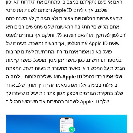
האם אי פעם נתקלתם במצב בו פתחתם את הגדרות האייפון
ורציתם לשנות את פרטי Apple ID שלכם, אך גיליתם
שהאפשרויות הרלוונטיות אפורות ולא מגיבות, לא משנה כמה
אתם מקישים? התגובה הראשונה של משתמשים רבים היא
'הטלפון לא תקין' או 'האם הוא נעול?', וחלקם אף בוחרים לאפס
את הטלפון, אך הבעיה נמשכת. בעיה זו של Apple ID שאינו
פועל באופן אפור אינה נדירה ומתרחשת לעתים קרובות
במספר תרחישים, כגון כאשר זמן מסך מופעל, כאשר קיימות
הגבלות על המכשיר או כאשר מתעוררות בעיות רשת. המפתח
למה ה-Apple ID שלי אפור
כדי לטפל
הוא שעליכם לזהות...
ביעילות בבעיה. אל דאגה. מאמר זה ידריך אותך שלב אחר
שלב בחקירת הגורמים ויספק מגוון פתרונות יעילים שיעזרו לך
לשחזר במהירות את השימוש הרגיל ב-Apple ID שלך.