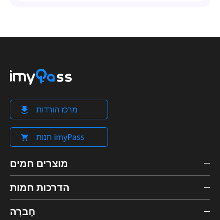
מרכז הורדות
חנות imyPass
מוצרים חמים
הדרכות חמות
חֶברָה