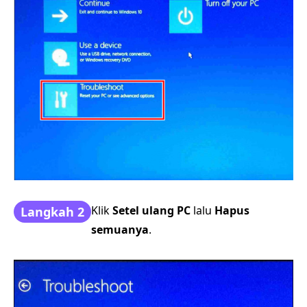
Klik
Setel ulang PC
lalu
Hapus
Langkah 2
semuanya
.