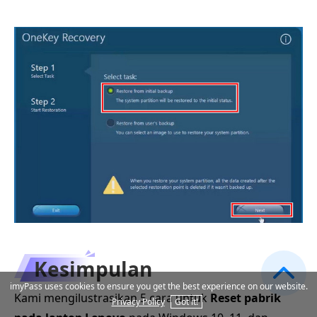
Kesimpulan
imyPass uses cookies to ensure you get the best experience on our website.
Kami mengilustrasikan 5 cara untuk
Reset pabrik
Privacy Policy
Got it!