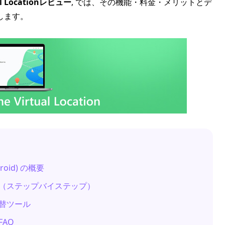
ual Locationレビュー
, では、その機能・料金・メリットとデ
します。
ndroid) の概要
nの使い方（ステップバイステップ）
合代替ツール
FAQ