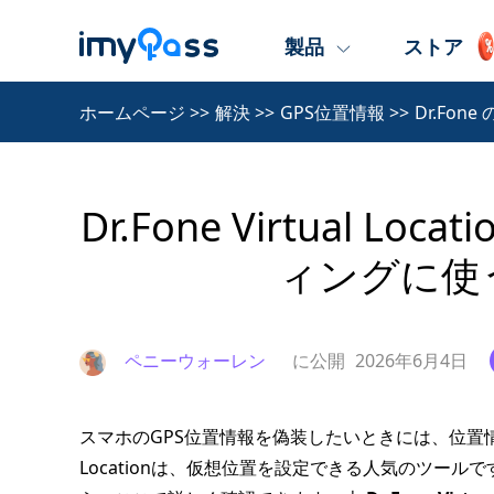
製品
ストア
ホームページ
>>
解決
>>
GPS位置情報
>>
Dr.Fo
Dr.Fone Virtual 
ィングに使
ペニーウォーレン
に公開
2026年6月4日
スマホのGPS位置情報を偽装したいときには、位置情報を変
Locationは、仮想位置を設定できる人気のツー