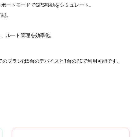
ポートモードでGPS移動をシミュレート。
可能。
。
し、ルート管理を効率化。
のプランは5台のデバイスと1台のPCで利用可能です。