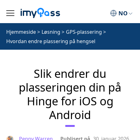
NO
Hjemmeside
>
Løsning
>
GPS-plassering
>
Hvordan endre plassering på hengsel
Slik endrer du
plasseringen din på
Hinge for iOS og
Android
Penny Warren
Publisert på
30. januar 2026