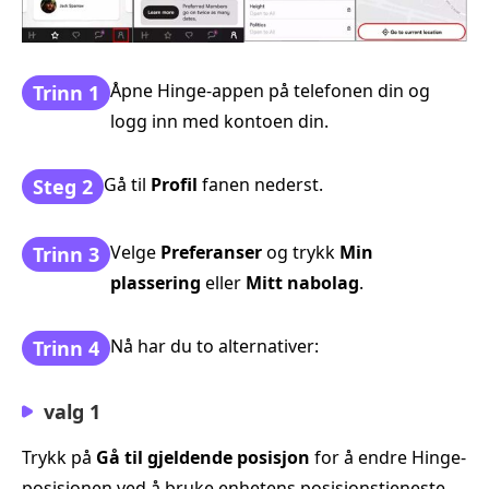
Åpne Hinge-appen på telefonen din og
Trinn 1
logg inn med kontoen din.
Gå til
Profil
fanen nederst.
Steg 2
Velge
Preferanser
og trykk
Min
Trinn 3
plassering
eller
Mitt nabolag
.
Nå har du to alternativer:
Trinn 4
valg 1
Trykk på
Gå til gjeldende posisjon
for å endre Hinge-
posisjonen ved å bruke enhetens posisjonstjeneste.