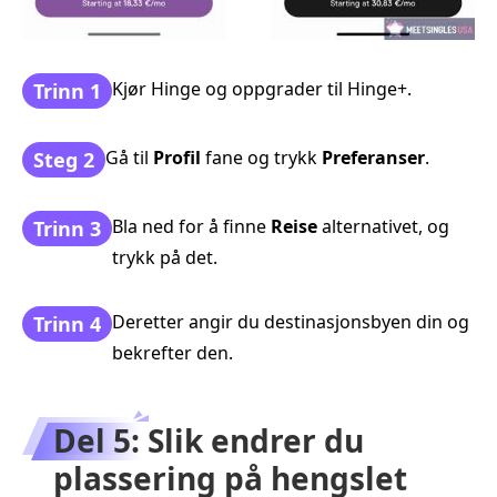
Kjør Hinge og oppgrader til Hinge+.
Trinn 1
Gå til
Profil
fane og trykk
Preferanser
.
Steg 2
Bla ned for å finne
Reise
alternativet, og
Trinn 3
trykk på det.
Deretter angir du destinasjonsbyen din og
Trinn 4
bekrefter den.
Del 5: Slik endrer du
plassering på hengslet