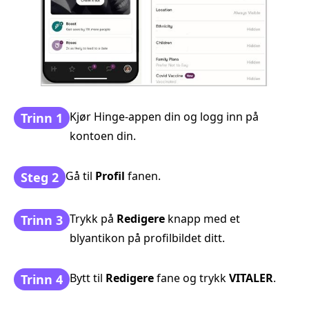
Kjør Hinge-appen din og logg inn på
Trinn 1
kontoen din.
Gå til
Profil
fanen.
Steg 2
Trykk på
Redigere
knapp med et
Trinn 3
blyantikon på profilbildet ditt.
Bytt til
Redigere
fane og trykk
VITALER
.
Trinn 4