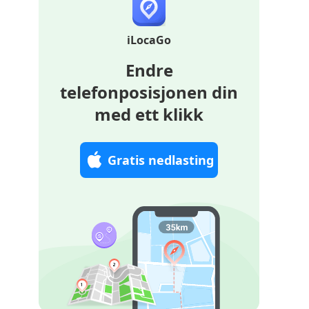
iLocaGo
Endre
telefonposisjonen din
med ett klikk
Gratis nedlasting