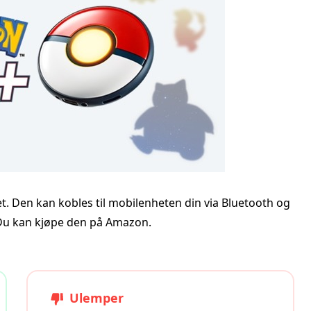
Den kan kobles til mobilenheten din via Bluetooth og
Du kan kjøpe den på Amazon.
Ulemper