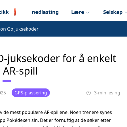
tikk
nedlasting
Lære
Selskap
on Go Juksekoder
juksekoder for å enkelt
e AR-spill
025
GPS-plassering
3-min lesing
v de mest populære AR-spillene. Noen trenere synes
pp Pokédexen sin. Det er fornuftig at de søker etter