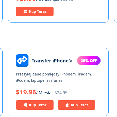
Kup Teraz
Transfer iPhone'a
Przesyłaj dane pomiędzy iPhonem, iPadem,
iPodem, laptopem i iTunes.
$19.96
/ Miesiąc
$24.95
Kup Teraz
Kup Teraz