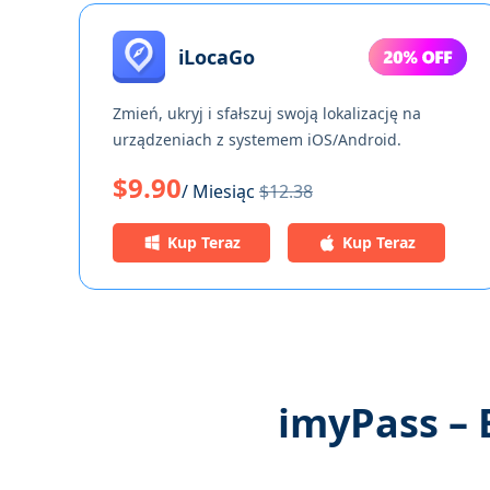
iLocaGo
Zmień, ukryj i sfałszuj swoją lokalizację na
urządzeniach z systemem iOS/Android.
$9.90
/ Miesiąc
$12.38
Kup Teraz
Kup Teraz
imyPass – 