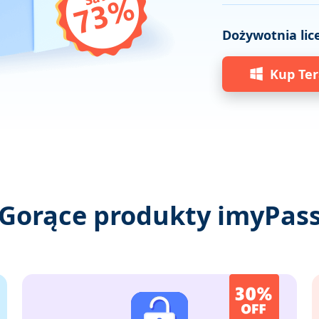
Dożywotnia lic
Kup Ter
Gorące produkty imyPas