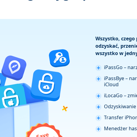
Wszystko, czego 
odzyskać, przeni
wszystko w jedn
iPassGo – nar
iPassBye – na
iCloud
iLocaGo – zmie
Odzyskiwanie 
Transfer iPho
Menedżer hase