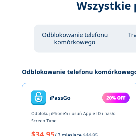
Wszystkie 
Odblokowanie telefonu
Tr
komórkowego
Odblokowanie telefonu komórkoweg
iPassGo
Odblokuj iPhone'a i usuń Apple ID i hasło
Screen Time.
$34.95
/ 3 miesiące
$44.95