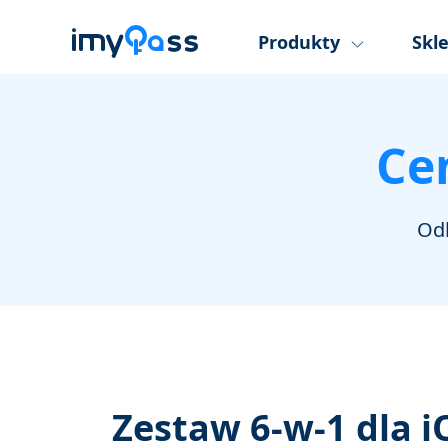
Produkty
Skl
Ce
Odk
Zestaw 6‑w‑1 dla i