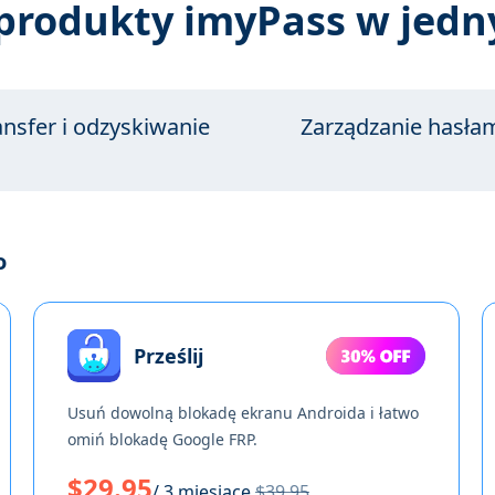
produkty imyPass w jed
ansfer i odzyskiwanie
Zarządzanie hasła
o
Prześlij
Usuń dowolną blokadę ekranu Androida i łatwo
omiń blokadę Google FRP.
$29.95
/ 3 miesiące
$39.95