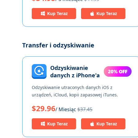
Kup Teraz
Kup Teraz
Transfer i odzyskiwanie
Odzyskiwanie
danych z iPhone'a
Odzyskiwanie utraconych danych iOS z
urządzeń, iCloud, kopii zapasowej iTunes.
$29.96
/ Miesiąc
$37.45
Kup Teraz
Kup Teraz