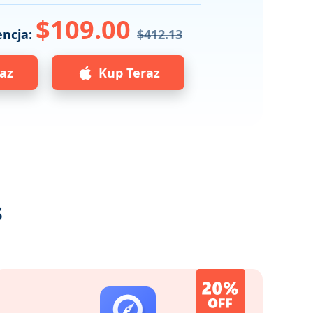
$109.00
encja:
$412.13
az
Kup Teraz
s