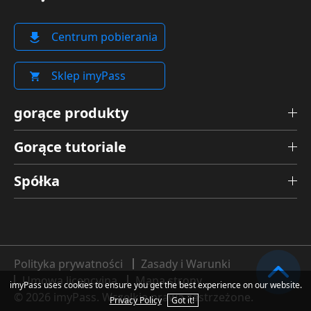
Centrum pobierania
Sklep imyPass
gorące produkty
Gorące tutoriale
Spółka
Polityka prywatności
Zasady i Warunki
Umowa licencyjna
Mapa strony
imyPass uses cookies to ensure you get the best experience on our website.
© 2026 imyPass. Wszelkie prawa zastrzeżone.
Privacy Policy
Got it!