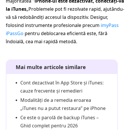
majoritatea "
iPhone-ul este dezactivat, conectați-vă
la iTunes
„Problemele pot fi rezolvate rapid, ajutându-
vă să redobândiți accesul la dispozitiv. Desigur,
folosind instrumente profesionale precum
imyPass
iPassGo
pentru deblocarea eficientă este, fără
îndoială, cea mai rapidă metodă.
Mai multe articole similare
Cont dezactivat în App Store și iTunes:
cauze frecvente și remedieri
Modalități de a remedia eroarea
„iTunes nu a putut restaura” pe iPhone
Ce este o parolă de backup iTunes –
Ghid complet pentru 2026