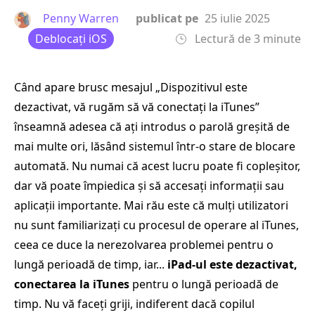
Penny Warren
publicat pe
25 iulie 2025
Deblocați iOS
Lectură de 3 minute
Când apare brusc mesajul „Dispozitivul este
dezactivat, vă rugăm să vă conectați la iTunes”
înseamnă adesea că ați introdus o parolă greșită de
mai multe ori, lăsând sistemul într-o stare de blocare
automată. Nu numai că acest lucru poate fi copleșitor,
dar vă poate împiedica și să accesați informații sau
aplicații importante. Mai rău este că mulți utilizatori
nu sunt familiarizați cu procesul de operare al iTunes,
ceea ce duce la nerezolvarea problemei pentru o
lungă perioadă de timp, iar...
iPad-ul este dezactivat,
conectarea la iTunes
pentru o lungă perioadă de
timp. Nu vă faceți griji, indiferent dacă copilul