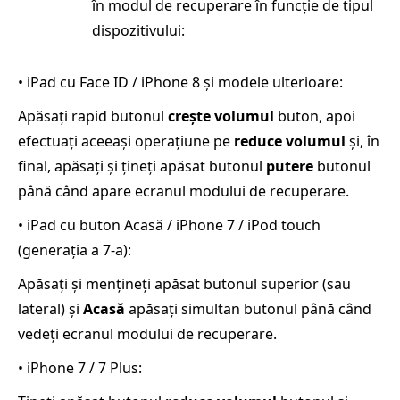
în modul de recuperare în funcție de tipul
dispozitivului:
• iPad cu Face ID / iPhone 8 și modele ulterioare:
Apăsați rapid butonul
crește volumul
buton, apoi
efectuați aceeași operațiune pe
reduce volumul
și, în
final, apăsați și țineți apăsat butonul
putere
butonul
până când apare ecranul modului de recuperare.
• iPad cu buton Acasă / iPhone 7 / iPod touch
(generația a 7-a):
Apăsați și mențineți apăsat butonul superior (sau
lateral) și
Acasă
apăsați simultan butonul până când
vedeți ecranul modului de recuperare.
• iPhone 7 / 7 Plus: