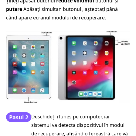
Țineți apăsat butonul
reduce volumul
butonul și
putere
Apăsați simultan butonul , așteptați până
când apare ecranul modului de recuperare.
Deschideți iTunes pe computer, iar
Pasul 2
sistemul va detecta dispozitivul în modul
de recuperare, afișând o fereastră care vă