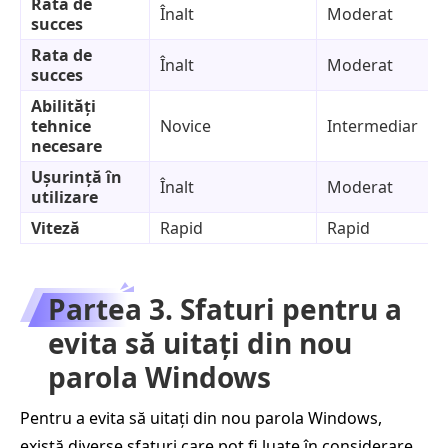
Rata de
Înalt
Moderat
succes
Rata de
Înalt
Moderat
succes
Abilități
tehnice
Novice
Intermediar
necesare
Ușurință în
Înalt
Moderat
utilizare
Viteză
Rapid
Rapid
Partea 3. Sfaturi pentru a
evita să uitați din nou
parola Windows
Pentru a evita să uitați din nou parola Windows,
există diverse sfaturi care pot fi luate în considerare.