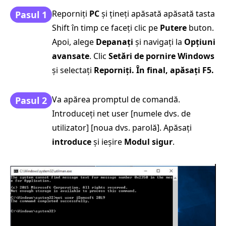
Reporniți
PC
și țineți apăsată apăsată tasta
Pasul 1
Shift în timp ce faceți clic pe
Putere
buton.
Apoi, alege
Depanați
și navigați la
Opțiuni
avansate
. Clic
Setări de pornire Windows
și selectați
Reporniți. În final, apăsați
F5
.
Va apărea promptul de comandă.
Pasul 2
Introduceți net user [numele dvs. de
utilizator] [noua dvs. parolă]. Apăsați
introduce
și ieșire
Modul sigur
.