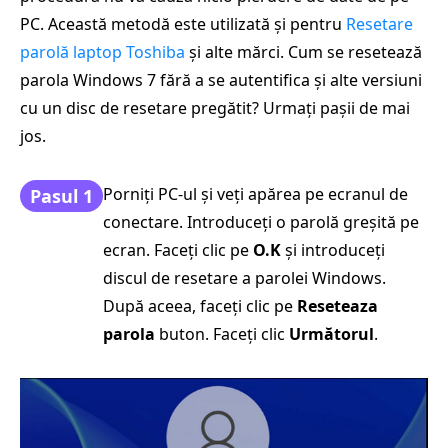
PC. Această metodă este utilizată și pentru
Resetare
parolă laptop Toshiba
și alte mărci. Cum se resetează
parola Windows 7 fără a se autentifica și alte versiuni
cu un disc de resetare pregătit? Urmați pașii de mai
jos.
Porniți PC-ul și veți apărea pe ecranul de
Pasul 1
conectare. Introduceți o parolă greșită pe
ecran. Faceți clic pe
O.K
și introduceți
discul de resetare a parolei Windows.
După aceea, faceți clic pe
Reseteaza
parola
buton. Faceți clic
Următorul
.