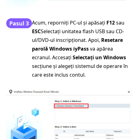
Acum, reporniți PC-ul și apăsați
F12
sau
Pasul 3
ESC
Selectați unitatea flash USB sau CD-
ul/DVD-ul inscripționat. Apoi,
Resetare
parolă Windows iyPass
va apărea
ecranul. Accesați
Selectați un Windows
secțiune și alegeți sistemul de operare în
care este inclus contul.