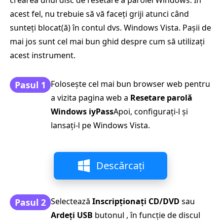
acest fel, nu trebuie să vă faceți griji atunci când
sunteți blocat(ă) în contul dvs. Windows Vista. Pașii de
mai jos sunt cel mai bun ghid despre cum să utilizați
acest instrument.
Folosește cel mai bun browser web pentru
Pasul 1
a vizita pagina web a
Resetare parolă
Windows iyPass
Apoi, configurați-l și
lansați-l pe Windows Vista.
Descărcați
Selectează
Inscripționați CD/DVD
sau
Pasul 2
Ardeți USB
butonul , în funcție de discul