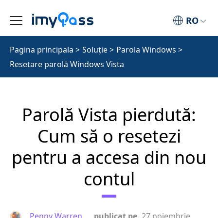
RO
Pagina principala
>
Soluţie
>
Parola Windows
>
Resetare parolă Windows Vista
Parolă Vista pierdută:
Cum să o resetezi
pentru a accesa din nou
contul
Penny Warren
publicat pe
27 noiembrie