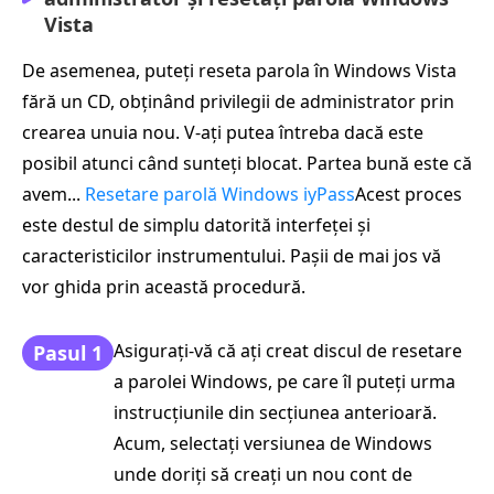
Vista
De asemenea, puteți reseta parola în Windows Vista
fără un CD, obținând privilegii de administrator prin
crearea unuia nou. V-ați putea întreba dacă este
posibil atunci când sunteți blocat. Partea bună este că
avem...
Resetare parolă Windows iyPass
Acest proces
este destul de simplu datorită interfeței și
caracteristicilor instrumentului. Pașii de mai jos vă
vor ghida prin această procedură.
Asigurați-vă că ați creat discul de resetare
Pasul 1
a parolei Windows, pe care îl puteți urma
instrucțiunile din secțiunea anterioară.
Acum, selectați versiunea de Windows
unde doriți să creați un nou cont de