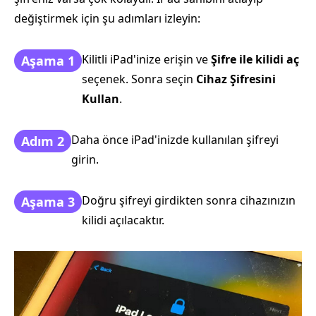
değiştirmek için şu adımları izleyin:
Kilitli iPad'inize erişin ve
Şifre ile kilidi aç
Aşama 1
seçenek. Sonra seçin
Cihaz Şifresini
Kullan
.
Daha önce iPad'inizde kullanılan şifreyi
Adım 2
girin.
Doğru şifreyi girdikten sonra cihazınızın
Aşama 3
kilidi açılacaktır.