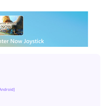
]
Android]