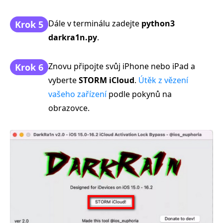
Dále v terminálu zadejte
python3
Krok 5
darkra1n.py
.
Znovu připojte svůj iPhone nebo iPad a
Krok 6
vyberte
STORM iCloud
.
Útěk z vězení
vašeho zařízení
podle pokynů na
obrazovce.