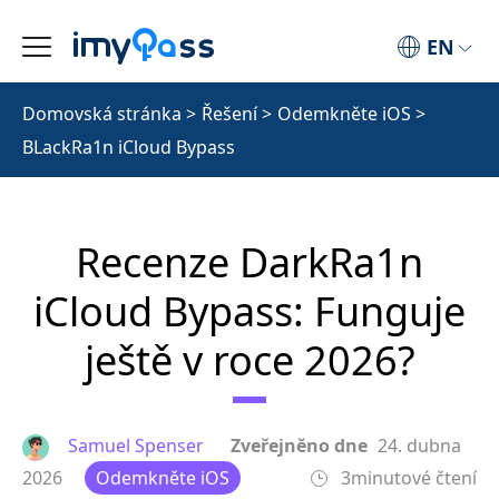
EN
Domovská stránka
>
Řešení
>
Odemkněte iOS
>
BLackRa1n iCloud Bypass
Recenze DarkRa1n
iCloud Bypass: Funguje
ještě v roce 2026?
Samuel Spenser
Zveřejněno dne
24. dubna
2026
Odemkněte iOS
3minutové čtení