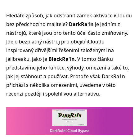
Hledáte způsob, jak odstranit zámek aktivace iCloudu
bez předchozího majitele?
DarkRa1n
je jedním z
nástrojů, které jsou pro tento účel často zmiňovány.
Jde o bezplatný nástroj pro obejití iCloudu
inspirovaný dřívějšími řešeními založenými na
jailbreaku, jako je
BlackRa1n
. V tomto článku
představíme jeho funkce, výhody, omezení a také to,
jak jej stáhnout a používat. Protože však DarkRa1n
přichází s několika omezeními, uvedeme v této
recenzi později i spolehlivou alternativu.