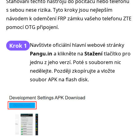
Stahování těchto nástrojů do počítačů nebo telefonů
s sebou nese rizika. Tyto kroky jsou nejlepším
návodem k odemčení FRP zámku vašeho telefonu ZTE
pomocí OTG připojení.
Navštivte oficiální hlavní webové stránky
Krok 1
Pangu.in
a klikněte na
Stažení
tlačítko pro
jednu z jeho verzí. Poté s souborem nic
nedělejte. Později zkopírujte a vložte
soubor APK na flash disk.