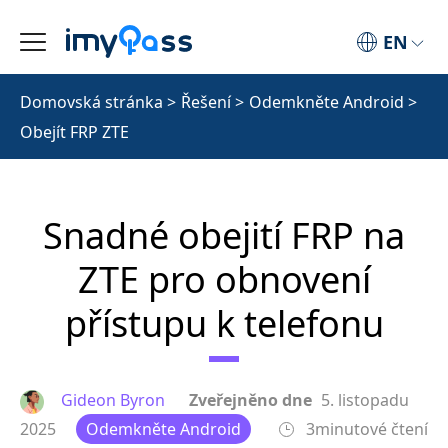
EN
Domovská stránka
>
Řešení
>
Odemkněte Android
>
Obejít FRP ZTE
Snadné obejití FRP na
ZTE pro obnovení
přístupu k telefonu
Gideon Byron
Zveřejněno dne
5. listopadu
2025
Odemkněte Android
3minutové čtení