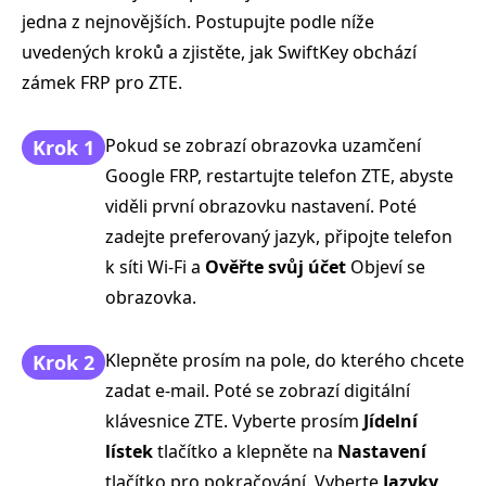
jedna z nejnovějších. Postupujte podle níže
uvedených kroků a zjistěte, jak SwiftKey obchází
zámek FRP pro ZTE.
Pokud se zobrazí obrazovka uzamčení
Krok 1
Google FRP, restartujte telefon ZTE, abyste
viděli první obrazovku nastavení. Poté
zadejte preferovaný jazyk, připojte telefon
k síti Wi-Fi a
Ověřte svůj účet
Objeví se
obrazovka.
Klepněte prosím na pole, do kterého chcete
Krok 2
zadat e-mail. Poté se zobrazí digitální
klávesnice ZTE. Vyberte prosím
Jídelní
lístek
tlačítko a klepněte na
Nastavení
tlačítko pro pokračování. Vyberte
Jazyky