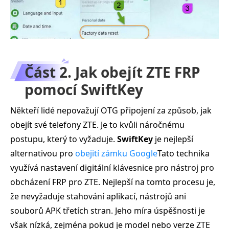
Část 2. Jak obejít ZTE FRP
pomocí SwiftKey
Někteří lidé nepovažují OTG připojení za způsob, jak
obejít své telefony ZTE. Je to kvůli náročnému
postupu, který to vyžaduje.
SwiftKey
je nejlepší
alternativou pro
obejití zámku Google
Tato technika
využívá nastavení digitální klávesnice pro nástroj pro
obcházení FRP pro ZTE. Nejlepší na tomto procesu je,
že nevyžaduje stahování aplikací, nástrojů ani
souborů APK třetích stran. Jeho míra úspěšnosti je
však nízká, zejména pokud je model nebo verze ZTE