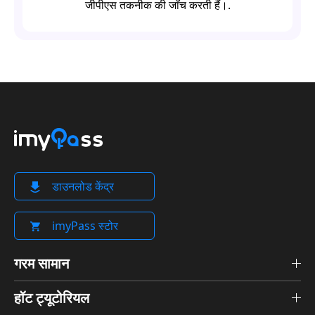
जीपीएस तकनीक की जाँच करती हैं।.
डाउनलोड केंद्र
imyPass स्टोर
गरम सामान
हॉट ट्यूटोरियल